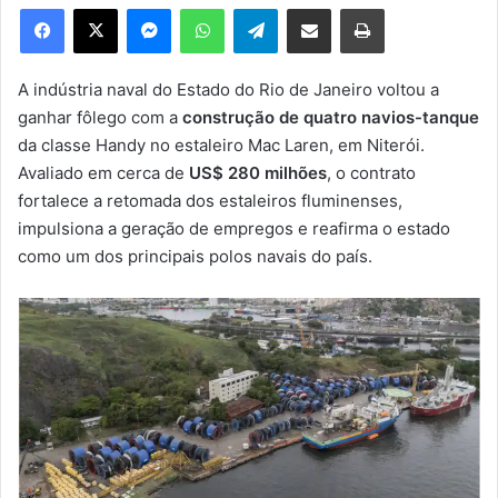
e
Facebook
X
Messenger
WhatsApp
Telegram
Compartilhar via e-mail
Imprimir
u
m
e
A indústria naval do Estado do Rio de Janeiro voltou a
-
ganhar fôlego com a
construção de quatro navios-tanque
m
da classe Handy no estaleiro Mac Laren, em Niterói.
a
Avaliado em cerca de
US$ 280 milhões
, o contrato
i
fortalece a retomada dos estaleiros fluminenses,
l
impulsiona a geração de empregos e reafirma o estado
como um dos principais polos navais do país.