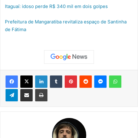
Itaguaí: idoso perde R$ 340 mil em dois golpes
Prefeitura de Mangaratiba revitaliza espaço de Santinha
de Fátima
Facebook
X
Linkedin
Tumblr
Pinterest
Reddit
Messenger
WhatsApp
Telegram
Compartilhar via e-mail
Imprimir