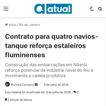
Menu
Switch
P
Início
/
Rio de Janeiro
Contrato para quatro navios-
tanque reforça estaleiros
fluminenses
Construção das embarcações em Niterói
reforça potencial da indústria naval do Rio e
movimenta a cadeia produtiva
Richard Carrasco
M
8 de julho de 2026
a
Esta matéria foi atualizada em: 8 de julho de 2026
0
n
1 minuto de leitura
d