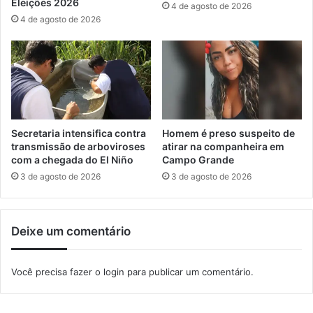
Eleições 2026
4 de agosto de 2026
e
g
4 de agosto de 2026
s
u
r
a
n
ç
a
p
a
Secretaria intensifica contra
Homem é preso suspeito de
r
transmissão de arboviroses
atirar na companheira em
a
com a chegada do El Niño
Campo Grande
a
3 de agosto de 2026
3 de agosto de 2026
s
E
l
Deixe um comentário
e
i
ç
Você precisa fazer o
login
para publicar um comentário.
õ
e
s