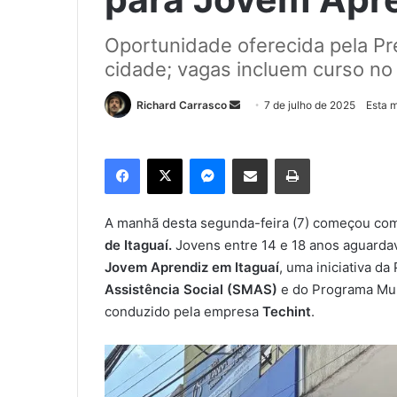
Oportunidade oferecida pela Pre
cidade; vagas incluem curso no 
Richard Carrasco
M
7 de julho de 2025
Esta m
a
n
Facebook
X
Messenger
Compartilhar via e-mail
Imprimir
d
e
u
A manhã desta segunda-feira (7) começou com
m
de Itaguaí.
Jovens entre 14 e 18 anos aguarda
e
Jovem Aprendiz em Itaguaí
, uma iniciativa da
-
Assistência Social (SMAS)
e do Programa Mun
m
conduzido pela empresa
Techint
.
a
i
l