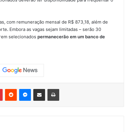
ras, com remuneração mensal de R$ 873,18, além de
orte
.
Embora as vagas sejam limitadas – serão 30
forem selecionados
permanecerão em um banco de
Pinterest
Reddit
Messenger
Compartilhar via e-mail
Imprimir