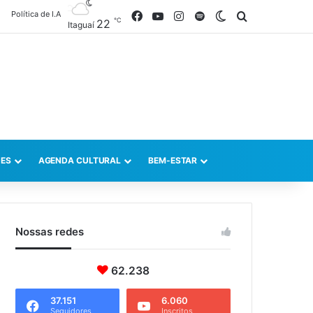
Política de I.A
Facebook
YouTube
Instagram
Spotify
Switch skin
Procurar po
℃
22
Itaguaí
ES
AGENDA CULTURAL
BEM-ESTAR
Nossas redes
62.238
37.151
6.060
Seguidores
Inscritos