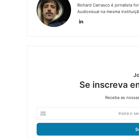
Richard Carrasco é jornalista
Audiovisual na mesma instituiç
Lin
ke
din
Jo
Se inscreva e
Receba as nossas 
I
n
s
i
r