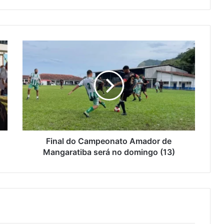
F
i
n
a
l
d
o
C
a
m
Final do Campeonato Amador de
p
Mangaratiba será no domingo (13)
e
o
n
a
t
o
A