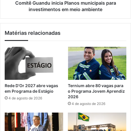
t
n
Comitê Guandu inicia Planos municipais para
i
d
investimentos em meio ambiente
c
u
i
i
p
n
Matérias relacionadas
a
i
t
c
i
i
v
a
a
P
p
l
r
a
e
n
m
o
Rede D’Or 2027 abre vagas
Ternium abre 80 vagas para
i
s
em Programa de Estágio
o Programa Jovem Aprendiz
a
m
2026
4 de agosto de 2026
r
u
4 de agosto de 2026
á
n
i
i
n
c
s
i
t