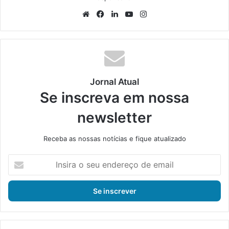
We
Fa
Lin
Yo
Ins
bsi
ce
ke
uT
tag
te
bo
din
ub
ra
ok
e
m
Jornal Atual
Se inscreva em nossa
newsletter
Receba as nossas notícias e fique atualizado
I
n
s
i
r
a
o