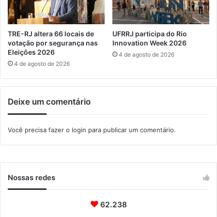
p
i
a
t
i
u
s
TRE-RJ altera 66 locais de
UFRRJ participa do Rio
i
p
votação por segurança nas
Innovation Week 2026
ç
a
Eleições 2026
4 de agosto de 2026
õ
r
4 de agosto de 2026
e
a
s
i
s
n
Deixe um comentário
o
v
c
e
i
s
Você precisa fazer o
login
para publicar um comentário.
a
t
i
i
s
m
e
e
m
n
Nossas redes
I
t
t
o
a
62.238
s
g
e