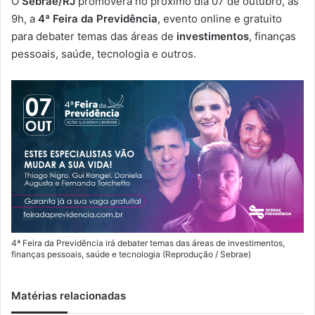
O
Sebrae/RJ
promoverá no próximo dia 07 de outubro, às
-
9h, a
4ª Feira da Previdência
, evento online e gratuito
m
para debater temas das áreas de
investimentos
, finanças
a
pessoais, saúde, tecnologia e outros.
i
l
4ª Feira da Previdência irá debater temas das áreas de investimentos,
finanças pessoais, saúde e tecnologia (Reprodução / Sebrae)
Matérias relacionadas