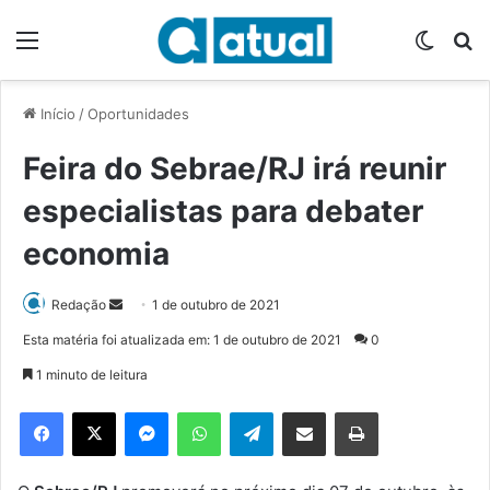
Menu
Switch
P
Início
/
Oportunidades
Feira do Sebrae/RJ irá reunir
especialistas para debater
economia
Redação
M
1 de outubro de 2021
a
Esta matéria foi atualizada em: 1 de outubro de 2021
0
n
1 minuto de leitura
d
e
Facebook
X
Messenger
WhatsApp
Telegram
Compartilhar via e-mail
Imprimir
u
m
e