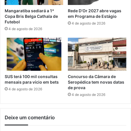
p
0
r
2
Mangaratiba sediará a 1ª
Rede D’Or 2027 abre vagas
e
6
Copa Bris Belga Cathala de
em Programa de Estágio
f
a
Futebol
4 de agosto de 2026
e
b
4 de agosto de 2026
i
r
t
e
o
i
e
n
l
s
e
c
i
r
t
i
SUS terá 100 mil consultas
Concurso da Câmara de
o
ç
mensais para vício em bets
Seropédica tem novas datas
d
õ
de prova
4 de agosto de 2026
e
e
4 de agosto de 2026
M
s
a
e
n
m
Deixe um comentário
g
M
a
a
r
n