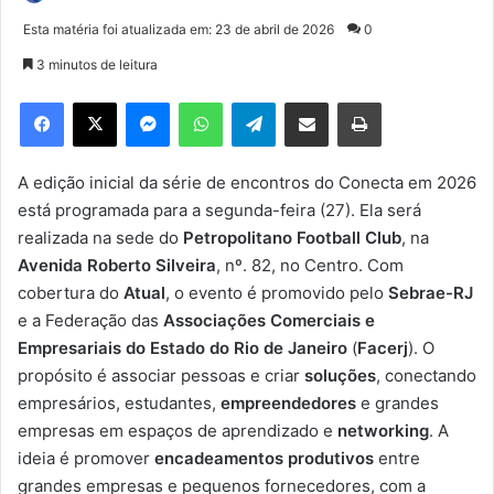
a
Esta matéria foi atualizada em: 23 de abril de 2026
0
n
3 minutos de leitura
d
e
Facebook
X
Messenger
WhatsApp
Telegram
Compartilhar via e-mail
Imprimir
u
m
e
A edição inicial da série de encontros do Conecta em 2026
-
está programada para a segunda-feira (27). Ela será
m
realizada na sede do
Petropolitano Football Club
, na
a
Avenida Roberto Silveira
, nº. 82, no Centro. Com
i
cobertura do
Atual
, o evento é promovido pelo
Sebrae-RJ
l
e a Federação das
Associações Comerciais e
Empresariais do Estado do Rio de Janeiro
(
Facerj
). O
propósito é associar pessoas e criar
soluções
, conectando
empresários, estudantes,
empreendedores
e grandes
empresas em espaços de aprendizado e
networking
. A
ideia é promover
encadeamentos produtivos
entre
grandes empresas e pequenos fornecedores, com a