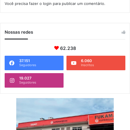
Você precisa fazer o
login
para publicar um comentário.
a
g
t
a
i
r
b
a
a
t
Nossas redes
i
b
62.238
a
37.151
6.060
Seguidores
Inscritos
19.027
Seguidores