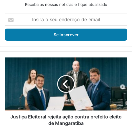
Receba as nossas notícias e fique atualizado
I
n
s
i
r
a
o
s
J
e
u
u
s
e
t
n
i
d
ç
e
a
r
E
e
l
ç
e
Justiça Eleitoral rejeita ação contra prefeito eleito
o
i
de Mangaratiba
d
t