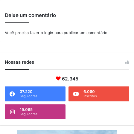
r
a
o
G
Deixe um comentário
u
a
n
Você precisa fazer o
login
para publicar um comentário.
a
b
a
r
a
Nossas redes
62.345
37.220
6.060
Seguidores
Inscritos
19.065
Seguidores