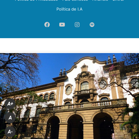
Política de I.A
Facebook
YouTube
Instagram
Spotify
A+
A
A-