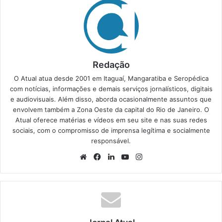
Redação
O Atual atua desde 2001 em Itaguaí, Mangaratiba e Seropédica
com notícias, informações e demais serviços jornalísticos, digitais
e audiovisuais. Além disso, aborda ocasionalmente assuntos que
envolvem também a Zona Oeste da capital do Rio de Janeiro. O
Atual oferece matérias e vídeos em seu site e nas suas redes
sociais, com o compromisso de imprensa legítima e socialmente
responsável.
We
Fa
Lin
Yo
Ins
bsi
ce
ke
uT
tag
te
bo
din
ub
ra
ok
e
m