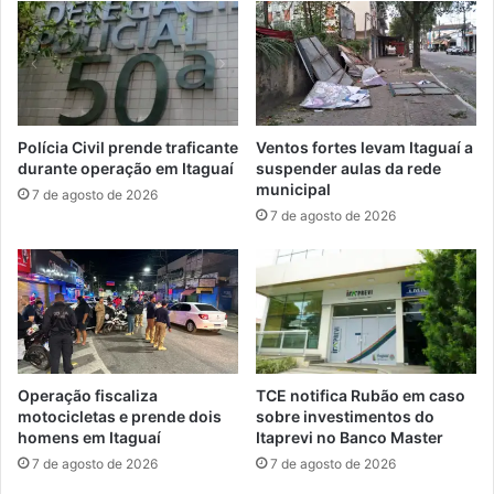
a
a
s
g
a
a
u
n
l
a
a
s
Polícia Civil prende traficante
Ventos fortes levam Itaguaí a
s
s
durante operação em Itaguaí
suspender aulas da rede
p
e
municipal
7 de agosto de 2026
a
m
7 de agosto de 2026
r
i
a
f
2
i
d
n
e
a
f
i
e
s
v
d
Operação fiscaliza
TCE notifica Rubão em caso
e
a
motocicletas e prende dois
sobre investimentos do
r
T
homens em Itaguaí
Itaprevi no Banco Master
e
a
7 de agosto de 2026
7 de agosto de 2026
i
ç