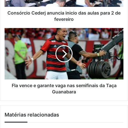
i
e
o
ç
C
Consórcio Cederj anuncia inicio das aulas para 2 de
o
e
fevereiro
d
d
e
e
F
e
r
l
m
j
a
a
a
v
i
n
e
l
u
n
n
c
c
e
i
e
a
g
Fla vence e garante vaga nas semifinais da Taça
i
a
Guanabara
n
r
i
a
c
n
Matérias relacionadas
i
t
o
e
d
v