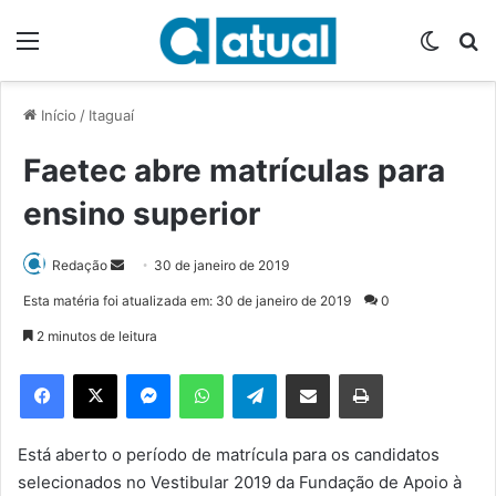
Menu
Switch
P
Início
/
Itaguaí
Faetec abre matrículas para
ensino superior
Redação
M
30 de janeiro de 2019
a
Esta matéria foi atualizada em: 30 de janeiro de 2019
0
n
2 minutos de leitura
d
e
Facebook
X
Messenger
WhatsApp
Telegram
Compartilhar via e-mail
Imprimir
u
m
e
Está aberto o período de matrícula para os candidatos
-
selecionados no Vestibular 2019 da Fundação de Apoio à