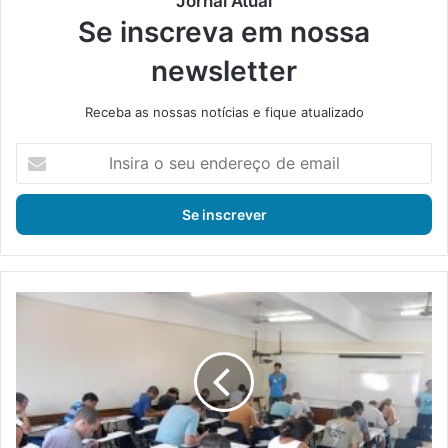
Jornal Atual
Se inscreva em nossa
newsletter
Receba as nossas notícias e fique atualizado
I
n
s
i
r
a
o
s
C
e
o
u
n
e
s
n
ó
d
r
e
c
r