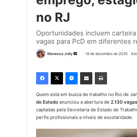
no RJ
Oportunidades incluem carteira 
vagas para PcD em diferentes r
Wanessa Jully
M
16 de dezembro de 2025
Est
a
n
Facebook
X
Messenger
Compartilhar via e-mail
Imprimir
d
e
u
Quem está em busca de trabalho no Rio de Ja
m
do Estado
anunciou a abertura de
2.130 vaga
e
captadas pela Secretaria de Estado de Trabal
-
perfis profissionais e níveis de escolaridade.
m
a
i