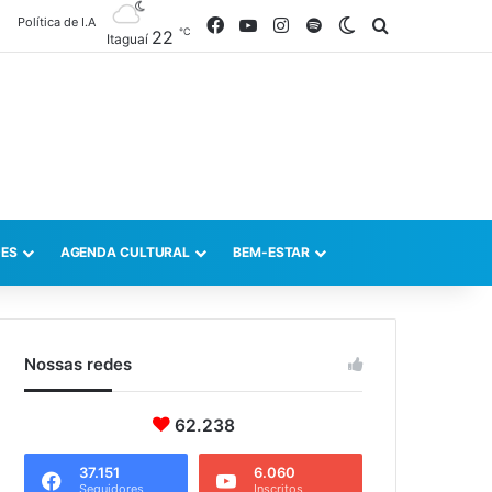
Política de I.A
Facebook
YouTube
Instagram
Spotify
Switch skin
Procurar po
℃
22
Itaguaí
ES
AGENDA CULTURAL
BEM-ESTAR
Nossas redes
62.238
37.151
6.060
Seguidores
Inscritos