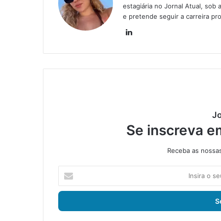
estagiária no Jornal Atual, sob 
e pretende seguir a carreira pro
Lin
ke
din
Jo
Se inscreva e
Receba as nossas 
I
n
s
i
r