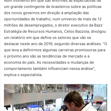
Num momento em que são enormes as expectativas de
-
um grande contingente de brasileiros sobre as políticas
m
dos novos governos em direção á ampliação das
a
oportunidades de trabalho, num universo de mais de 12
i
milhões de desempregados, o diretor executivo da Bazz
l
Estratégia de Recursos Humanos, Celso Bazzola, divulgou
um relatório em que define os setores que vão se
destacar neste ano de 2019, segundo diversas análises. “O
que leva a definirmos algumas carreiras promissoras para
o próximo ano são as tendências de mercado e a
economia do país. As necessidades e mudanças de
comportamento também influenciam nessa análise”,
explica o especialista.