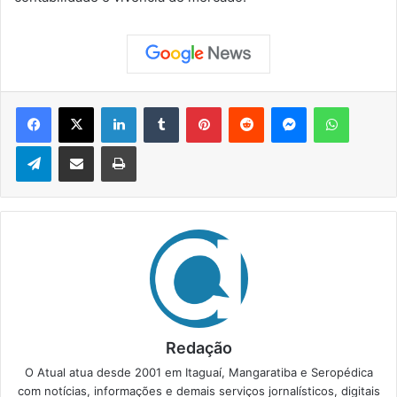
Facebook
X
Linkedin
Tumblr
Pinterest
Reddit
Messenger
WhatsApp
Telegram
Compartilhar via e-mail
Imprimir
Redação
O Atual atua desde 2001 em Itaguaí, Mangaratiba e Seropédica
com notícias, informações e demais serviços jornalísticos, digitais