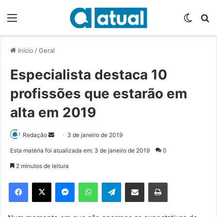
Menu
Switch
P
Início
/
Geral
Especialista destaca 10
profissões que estarão em
alta em 2019
Redação
M
3 de janeiro de 2019
a
Esta matéria foi atualizada em: 3 de janeiro de 2019
0
n
2 minutos de leitura
d
e
Facebook
X
Messenger
WhatsApp
Telegram
Compartilhar via e-mail
Imprimir
u
m
e