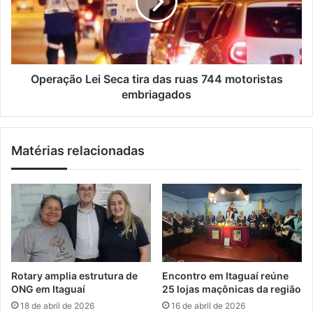
i
d
a
l
e
ç
m
ã
a
o
t
L
r
e
Operação Lei Seca tira das ruas 744 motoristas
í
i
embriagados
c
S
u
e
l
c
Matérias relacionadas
a
a
s
t
p
i
a
r
r
a
a
d
v
a
a
s
g
r
Rotary amplia estrutura de
Encontro em Itaguaí reúne
a
u
ONG em Itaguaí
25 lojas maçônicas da região
s
a
18 de abril de 2026
16 de abril de 2026
n
s