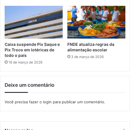
a
7
E
4
d
4
u
m
c
o
a
t
ç
o
Caixa suspende Pix Saque e
FNDE atualiza regras da
ã
r
Pix Troco em lotéricas de
alimentação escolar
o
i
todo o país
3 de março de 2026
B
s
16 de março de 2026
á
t
s
a
i
s
c
Deixe um comentário
e
a
m
e
b
Você precisa fazer o
login
para publicar um comentário.
T
r
é
i
c
a
n
g
i
a