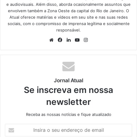
e audiovisuais. Além disso, aborda ocasionalmente assuntos que
envolvem também a Zona Oeste da capital do Rio de Janeiro. O
Atual oferece matérias e vídeos em seu site e nas suas redes
sociais, com o compromisso de imprensa legítima e socialmente
responsável.
We
Fa
Lin
Yo
Ins
bsi
ce
ke
uT
tag
te
bo
din
ub
ra
ok
e
m
Jornal Atual
Se inscreva em nossa
newsletter
Receba as nossas notícias e fique atualizado
I
n