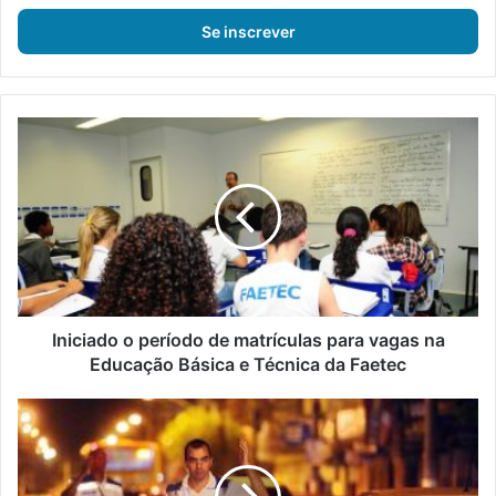
s
i
r
a
o
s
I
e
n
u
i
e
c
n
i
d
a
e
d
r
o
e
o
ç
p
Iniciado o período de matrículas para vagas na
o
e
Educação Básica e Técnica da Faetec
d
r
e
í
O
e
o
p
m
d
e
a
o
r