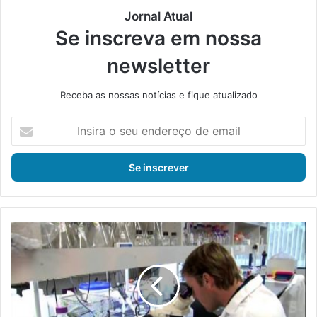
Jornal Atual
Se inscreva em nossa
newsletter
Receba as nossas notícias e fique atualizado
I
n
s
i
r
a
o
s
E
e
s
u
p
e
e
n
c
d
i
e