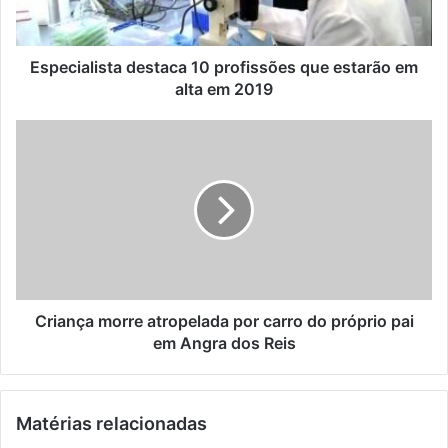
a
r
l
e
i
ç
s
Especialista destaca 10 profissões que estarão em
o
t
alta em 2019
d
a
e
d
C
e
e
r
m
s
i
a
t
a
i
a
n
l
c
ç
a
a
1
m
0
o
p
r
Criança morre atropelada por carro do próprio pai
r
r
em Angra dos Reis
o
e
f
a
i
t
Matérias relacionadas
s
r
s
o