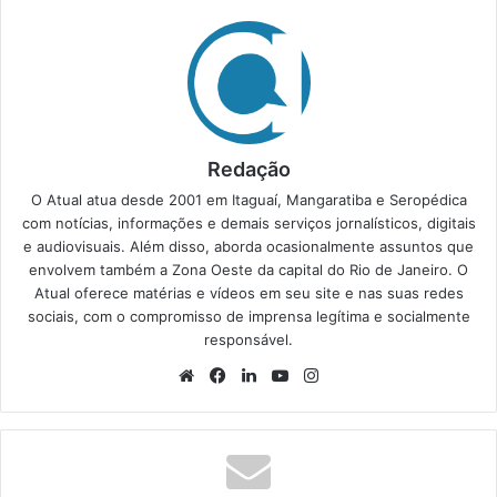
Redação
O Atual atua desde 2001 em Itaguaí, Mangaratiba e Seropédica
com notícias, informações e demais serviços jornalísticos, digitais
e audiovisuais. Além disso, aborda ocasionalmente assuntos que
envolvem também a Zona Oeste da capital do Rio de Janeiro. O
Atual oferece matérias e vídeos em seu site e nas suas redes
sociais, com o compromisso de imprensa legítima e socialmente
responsável.
We
Fa
Lin
Yo
Ins
bsi
ce
ke
uT
tag
te
bo
din
ub
ra
ok
e
m