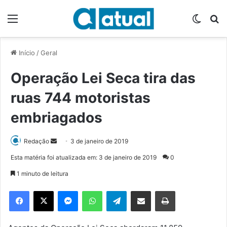
Menu
Switch
P
Início
/
Geral
Operação Lei Seca tira das
ruas 744 motoristas
embriagados
Redação
M
3 de janeiro de 2019
a
Esta matéria foi atualizada em: 3 de janeiro de 2019
0
n
1 minuto de leitura
d
e
Facebook
X
Messenger
WhatsApp
Telegram
Compartilhar via e-mail
Imprimir
u
m
e