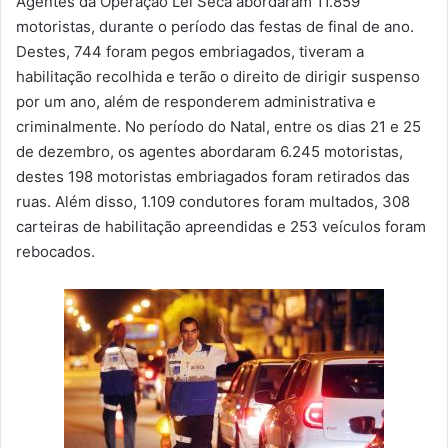
Agentes da Operação Lei Seca abordaram 11.859
-
motoristas, durante o período das festas de final de ano.
m
Destes, 744 foram pegos embriagados, tiveram a
a
habilitação recolhida e terão o direito de dirigir suspenso
i
por um ano, além de responderem administrativa e
l
criminalmente. No período do Natal, entre os dias 21 e 25
de dezembro, os agentes abordaram 6.245 motoristas,
destes 198 motoristas embriagados foram retirados das
ruas. Além disso, 1.109 condutores foram multados, 308
carteiras de habilitação apreendidas e 253 veículos foram
rebocados.