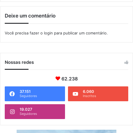
2
i
0
o
1
Deixe um comentário
p
9
a
i
Você precisa fazer o
login
para publicar um comentário.
e
m
A
n
g
Nossas redes
r
a
d
62.238
o
s
37.151
6.060
Seguidores
Inscritos
R
e
i
19.027
Seguidores
s