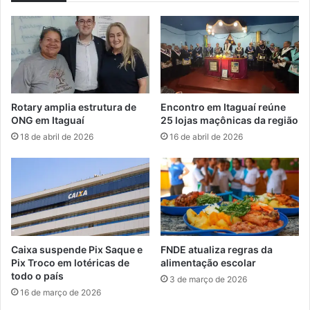
õ
p
e
e
s
l
q
a
u
d
e
a
e
p
Rotary amplia estrutura de
Encontro em Itaguaí reúne
s
o
ONG em Itaguaí
25 lojas maçônicas da região
t
r
18 de abril de 2026
16 de abril de 2026
a
c
r
a
ã
r
o
r
e
o
m
d
a
o
l
p
Caixa suspende Pix Saque e
FNDE atualiza regras da
t
r
Pix Troco em lotéricas de
alimentação escolar
a
ó
todo o país
3 de março de 2026
e
p
16 de março de 2026
m
r