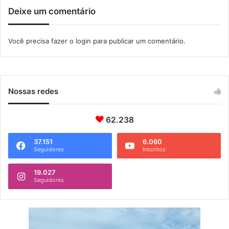
i
Deixe um comentário
a
s
N
Você precisa fazer o
login
para publicar um comentário.
e
i
v
a
e
Nossas redes
m
M
62.238
a
n
g
37.151
6.060
Seguidores
Inscritos
a
r
19.027
a
Seguidores
t
i
b
a