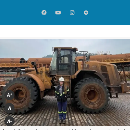
Facebook
YouTube
Instagram
Spotify
A+
A
A-