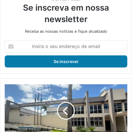
Se inscreva em nossa
newsletter
Receba as nossas notícias e fique atualizado
I
n
s
i
r
a
o
s
R
e
E
u
F
e
I
n
S
d
c
e
o
r
m