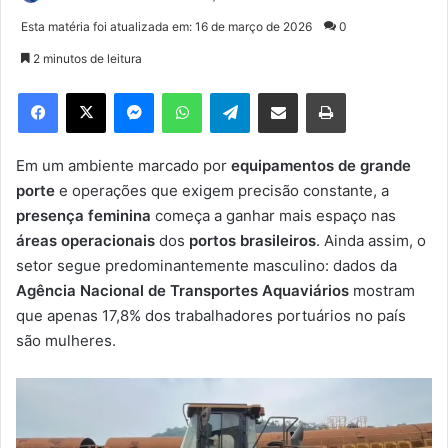
a
Esta matéria foi atualizada em: 16 de março de 2026
0
n
2 minutos de leitura
d
e
Facebook
X
Messenger
WhatsApp
Telegram
Compartilhar via e-mail
Imprimir
u
m
e
Em um ambiente marcado por
equipamentos de grande
-
porte
e operações que exigem precisão constante, a
m
presença feminina
começa a ganhar mais espaço nas
a
áreas operacionais
dos
portos brasileiros
. Ainda assim, o
i
setor segue predominantemente masculino: dados da
l
Agência Nacional de Transportes Aquaviários
mostram
que apenas 17,8% dos trabalhadores portuários no país
são mulheres.