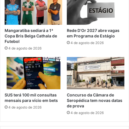
a
n
g
t
u
e
a
n
í
á
Mangaratiba sediará a 1ª
Rede D’Or 2027 abre vagas
r
Copa Bris Belga Cathala de
em Programa de Estágio
i
Futebol
4 de agosto de 2026
o
4 de agosto de 2026
d
o
a
r
t
i
s
t
SUS terá 100 mil consultas
Concurso da Câmara de
a
mensais para vício em bets
Seropédica tem novas datas
M
de prova
4 de agosto de 2026
e
4 de agosto de 2026
s
s