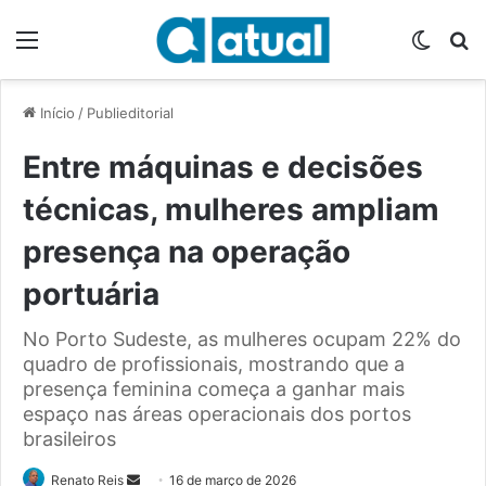
Menu
Switch
P
Início
/
Publieditorial
Entre máquinas e decisões
técnicas, mulheres ampliam
presença na operação
portuária
No Porto Sudeste, as mulheres ocupam 22% do
quadro de profissionais, mostrando que a
presença feminina começa a ganhar mais
espaço nas áreas operacionais dos portos
brasileiros
Renato Reis
M
16 de março de 2026