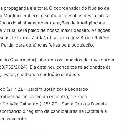
da propaganda eleitoral. O coordenador do Núcleo de
o Monteiro Rulière, discutiu os desafios dessa tarefa
ância do alinhamento entre ações de inteligência e
 virtual será palco de nosso maior desafio. As ações
oas de forma rápida”, observou o juiz Bruno Rulière,
Pardal para denúncias feitas pela população.
 (Ilha do Governador), abordou os impactos da nova norma
 23.732/2024). Ela detalhou conceitos relacionados às
 avatar, chatbots e conteúdo sintético.
do (211ª ZE – Jardim Botânico) e Leonardo
ambém participaram do encontro, fazendo
a Gouvêa Galhardo (125ª ZE – Santa Cruz) e Daniela
abordando o registro de candidaturas na Capital e a
pectivamente.