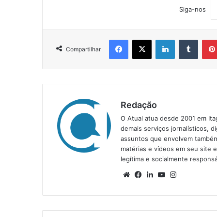
Siga-nos
Facebook
X
Linkedin
Tumblr
Compartilhar
Redação
O Atual atua desde 2001 em Ita
demais serviços jornalísticos, d
assuntos que envolvem também a
matérias e vídeos em seu site 
legítima e socialmente responsá
We
Fa
Lin
Yo
Ins
bsi
ce
ke
uT
tag
te
bo
din
ub
ra
ok
e
m