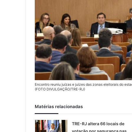
l
Encontro reuniu juízas e juízes das zonas eleitorais do est
(FOTO DIVULGAÇÃO/TRE-RJ)
Matérias relacionadas
TRE-RJ altera 66 locais de
votação por segurança nas