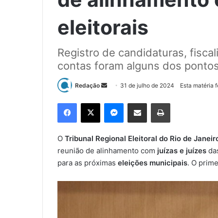
eleitorais
Registro de candidaturas, fisc
contas foram alguns dos ponto
Redação
M
31 de julho de 2024
Esta matéria 
a
Facebook
X
Messenger
Compartilhar via e-mail
Imprimir
n
d
e
O
Tribunal Regional Eleitoral do Rio de Janeir
u
reunião de alinhamento com
juízas e juízes
da
m
para as próximas
eleições municipais
. O prim
e
-
m
a
i