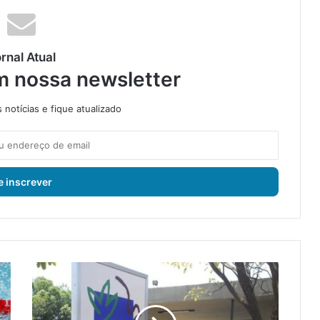
rnal Atual
m nossa newsletter
notícias e fique atualizado
S
e
r
o