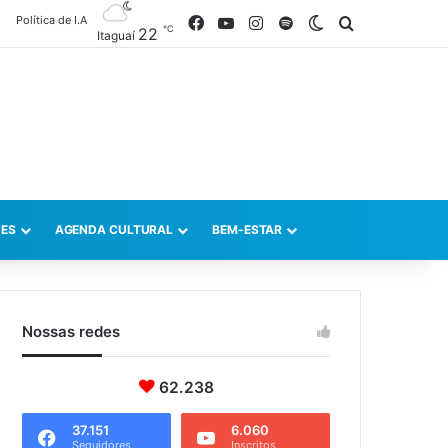
Política de I.A
Facebook
YouTube
Instagram
Spotify
Switch skin
Procurar po
℃
22
Itaguaí
ES
AGENDA CULTURAL
BEM-ESTAR
Nossas redes
62.238
37.151
6.060
Seguidores
Inscritos