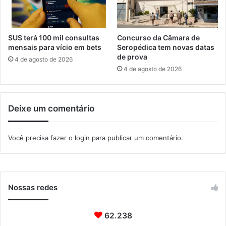
d
e
e
m
I
I
t
t
SUS terá 100 mil consultas
Concurso da Câmara de
a
a
mensais para vício em bets
Seropédica tem novas datas
g
de prova
g
4 de agosto de 2026
u
u
4 de agosto de 2026
a
a
í
í
Deixe um comentário
Você precisa fazer o
login
para publicar um comentário.
Nossas redes
62.238