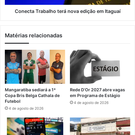
a
r
e
a
Conecta Trabalho terá nova edição em Itaguaí
m
b
p
a
r
l
Matérias relacionadas
o
h
j
o
e
t
t
e
o
r
c
á
o
n
m
o
u
v
Mangaratiba sediará a 1ª
Rede D’Or 2027 abre vagas
n
a
Copa Bris Belga Cathala de
em Programa de Estágio
i
e
Futebol
4 de agosto de 2026
t
d
4 de agosto de 2026
á
i
r
ç
i
ã
o
o