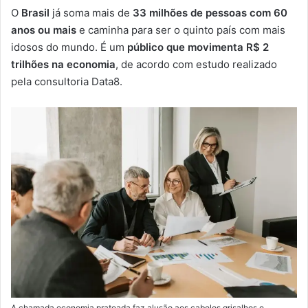
e
O
Brasil
já soma mais de
33 milhões de pessoas com 60
-
anos ou mais
e caminha para ser o quinto país com mais
m
idosos do mundo. É um
público que movimenta R$ 2
a
trilhões na economia
, de acordo com estudo realizado
i
pela consultoria Data8.
l
A chamada economia prateada faz alusão aos cabelos grisalhos e