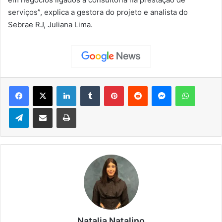
serviços”, explica a gestora do projeto e analista do
Sebrae RJ, Juliana Lima.
Facebook
X
Linkedin
Tumblr
Pinterest
Reddit
Messenger
WhatsApp
Telegram
Compartilhar via e-mail
Imprimir
Natalia Natalino