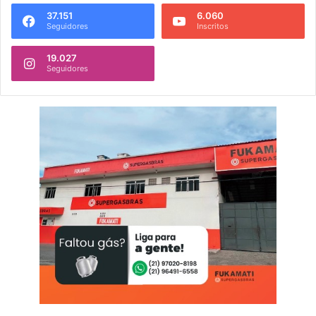
37.151
6.060
Seguidores
Inscritos
19.027
Seguidores