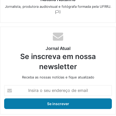
Jornalista, produtora audiovisual e fotógrafa formada pela UFRRJ.
🏳️‍⚧️
Jornal Atual
Se inscreva em nossa
newsletter
Receba as nossas notícias e fique atualizado
I
n
s
i
r
a