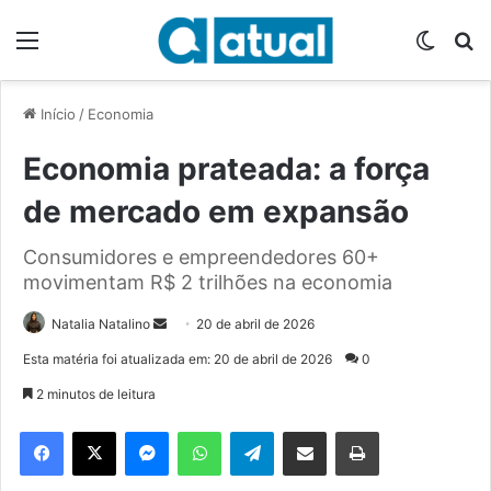
Menu
Switch
P
Início
/
Economia
Economia prateada: a força
de mercado em expansão
Consumidores e empreendedores 60+
movimentam R$ 2 trilhões na economia
Natalia Natalino
M
20 de abril de 2026
a
Esta matéria foi atualizada em: 20 de abril de 2026
0
n
2 minutos de leitura
d
e
Facebook
X
Messenger
WhatsApp
Telegram
Compartilhar via e-mail
Imprimir
u
m