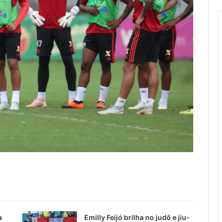
a
Emilly Feijó brilha no judô e jiu-