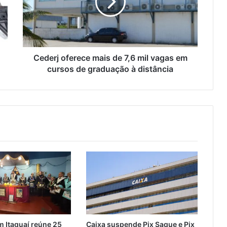
r
j
o
f
e
r
Cederj oferece mais de 7,6 mil vagas em
e
cursos de graduação à distância
c
e
m
a
i
s
d
e
7
,
6
m
i
l
 Itaguaí reúne 25
Caixa suspende Pix Saque e Pix
v