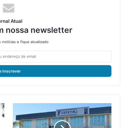
rnal Atual
m nossa newsletter
notícias e fique atualizado
C
e
d
e