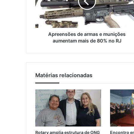
e
e
n
r
s
e
õ
ç
e
o
s
Apreensões de armas e munições
d
d
aumentam mais de 80% no RJ
e
e
e
a
m
r
a
m
i
a
l
Matérias relacionadas
s
e
m
u
n
i
ç
õ
e
Rotary amplia estrutura de ONG
Encontro em
s