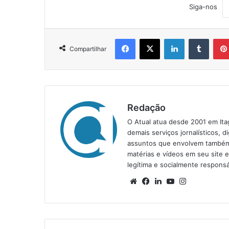
Siga-nos
Facebook
X
Linkedin
Tumblr
Compartilhar
Redação
O Atual atua desde 2001 em Ita
demais serviços jornalísticos, d
assuntos que envolvem também a
matérias e vídeos em seu site 
legítima e socialmente responsá
We
Fa
Lin
Yo
Ins
bsi
ce
ke
uT
tag
te
bo
din
ub
ra
ok
e
m