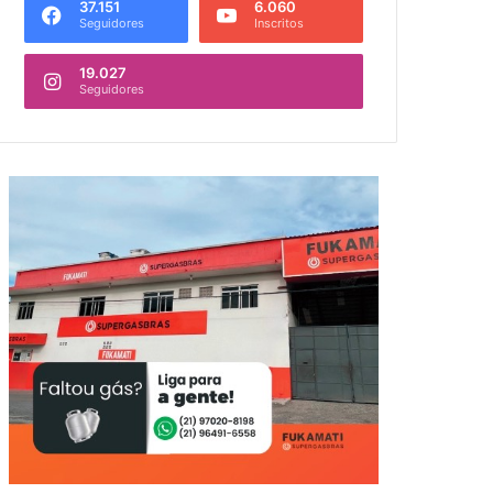
37.151
6.060
Seguidores
Inscritos
19.027
Seguidores