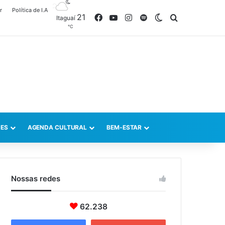
r
Política de I.A
21
Facebook
YouTube
Instagram
Spotify
Switch skin
Procurar po
Itaguaí
℃
ES
AGENDA CULTURAL
BEM-ESTAR
Nossas redes
62.238