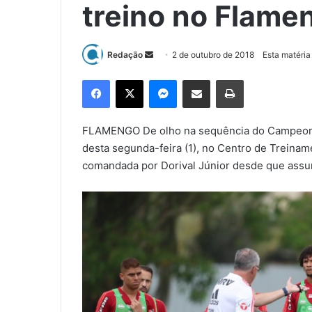
treino no Flame
Redação
M
2 de outubro de 2018
Esta matéria
a
Facebook
X
Messenger
Compartilhar via e-mail
Imprimir
n
d
e
FLAMENGO De olho na sequência do Campeonat
u
desta segunda-feira (1), no Centro de Treiname
m
comandada por Dorival Júnior desde que assumi
e
-
m
a
i
l