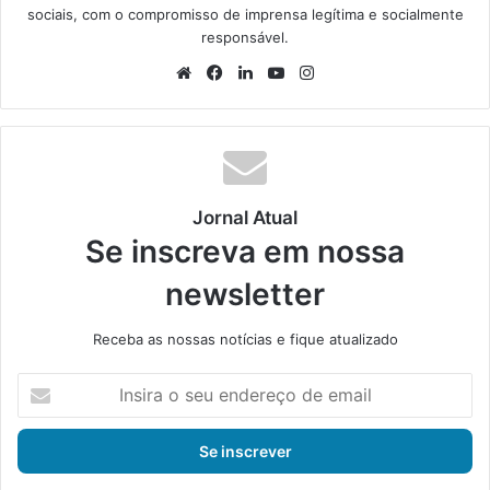
sociais, com o compromisso de imprensa legítima e socialmente
responsável.
We
Fa
Lin
Yo
Ins
bsi
ce
ke
uT
tag
te
bo
din
ub
ra
ok
e
m
Jornal Atual
Se inscreva em nossa
newsletter
Receba as nossas notícias e fique atualizado
I
n
s
i
r