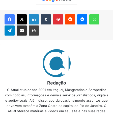
Facebook
X
Linkedin
Tumblr
Pinterest
Reddit
Messenger
WhatsApp
Telegram
Compartilhar via e-mail
Imprimir
Redação
O Atual atua desde 2001 em Itaguaí, Mangaratiba e Seropédica
com notícias, informações e demais serviços jornalísticos, digitais
e audiovisuais. Além disso, aborda ocasionalmente assuntos que
envolvem também a Zona Oeste da capital do Rio de Janeiro. O
Atual oferece matérias e vídeos em seu site e nas suas redes