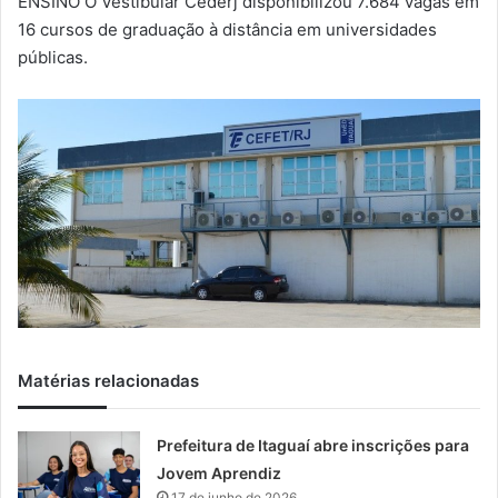
ENSINO O Vestibular Cederj disponibilizou 7.684 vagas em
-
16 cursos de graduação à distância em universidades
m
públicas.
a
i
l
Matérias relacionadas
Prefeitura de Itaguaí abre inscrições para
Jovem Aprendiz
17 de junho de 2026