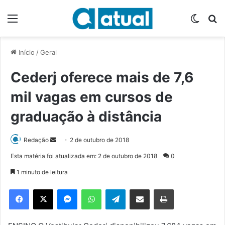
Menu
Switch
P
Início
/
Geral
Cederj oferece mais de 7,6
mil vagas em cursos de
graduação à distância
Redação
M
2 de outubro de 2018
a
Esta matéria foi atualizada em: 2 de outubro de 2018
0
n
1 minuto de leitura
d
e
Facebook
X
Messenger
WhatsApp
Telegram
Compartilhar via e-mail
Imprimir
u
m
e