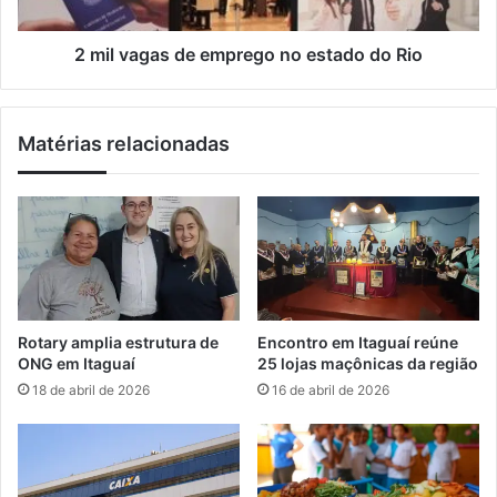
a
a
p
s
r
d
2 mil vagas de emprego no estado do Rio
i
e
m
e
e
m
Matérias relacionadas
i
p
r
r
o
e
t
g
r
o
e
n
i
o
n
e
o
s
Rotary amplia estrutura de
Encontro em Itaguaí reúne
n
t
ONG em Itaguaí
25 lojas maçônicas da região
o
a
18 de abril de 2026
16 de abril de 2026
F
d
l
o
a
d
m
o
e
R