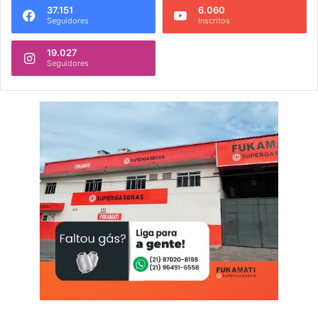
37.151
6.060
Seguidores
Inscritos
19.027
Seguidores