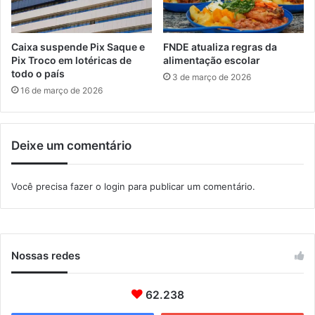
n
i
g
o
o
Caixa suspende Pix Saque e
FNDE atualiza regras da
Pix Troco em lotéricas de
alimentação escolar
todo o país
3 de março de 2026
16 de março de 2026
Deixe um comentário
Você precisa fazer o
login
para publicar um comentário.
Nossas redes
62.238