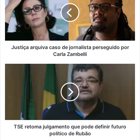
s
e
t
n
i
d
ç
e
a
r
a
e
r
ç
q
Justiça arquiva caso de jornalista perseguido por
o
u
Carla Zambelli
d
i
e
v
T
e
a
S
m
c
E
a
a
r
i
s
e
l
o
t
d
o
e
m
j
a
o
j
TSE retoma julgamento que pode definir futuro
r
u
político de Rubão
n
l