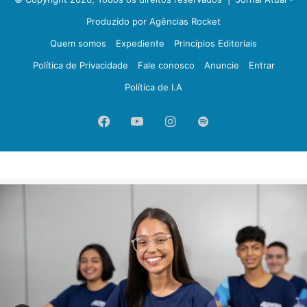
Produzido por Agências Rocket
Quem somos
Expediente
Princípios Editoriais
Política de Privacidade
Fale conosco
Anuncie
Entrar
Política de I.A
Facebook
YouTube
Instagram
Spotify