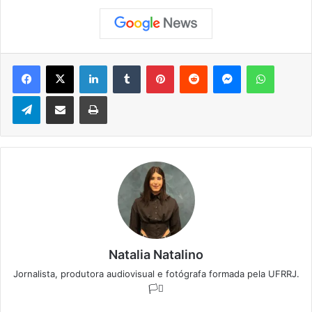
Facebook
X
Linkedin
Tumblr
Pinterest
Reddit
Messenger
WhatsApp
Telegram
Compartilhar via e-mail
Imprimir
Natalia Natalino
Jornalista, produtora audiovisual e fotógrafa formada pela UFRRJ.
🏳️‍⚧️