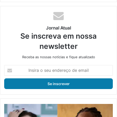
Jornal Atual
Se inscreva em nossa
newsletter
Receba as nossas notícias e fique atualizado
I
n
s
i
r
a
o
s
J
e
u
u