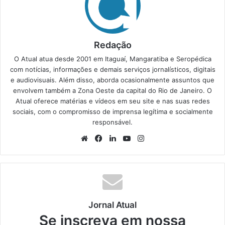
Redação
O Atual atua desde 2001 em Itaguaí, Mangaratiba e Seropédica
com notícias, informações e demais serviços jornalísticos, digitais
e audiovisuais. Além disso, aborda ocasionalmente assuntos que
envolvem também a Zona Oeste da capital do Rio de Janeiro. O
Atual oferece matérias e vídeos em seu site e nas suas redes
sociais, com o compromisso de imprensa legítima e socialmente
responsável.
We
Fa
Lin
Yo
Ins
bsi
ce
ke
uT
tag
te
bo
din
ub
ra
ok
e
m
Jornal Atual
Se inscreva em nossa