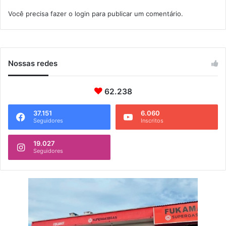
a
s
Você precisa fazer o
login
para publicar um comentário.
í
Nossas redes
62.238
37.151
6.060
Seguidores
Inscritos
19.027
Seguidores