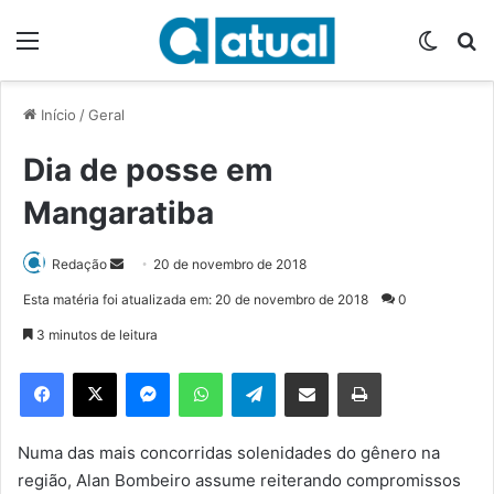
Menu
Switch
P
Início
/
Geral
Dia de posse em
Mangaratiba
Redação
M
20 de novembro de 2018
a
Esta matéria foi atualizada em: 20 de novembro de 2018
0
n
3 minutos de leitura
d
e
Facebook
X
Messenger
WhatsApp
Telegram
Compartilhar via e-mail
Imprimir
u
m
e
Numa das mais concorridas solenidades do gênero na
-
região, Alan Bombeiro assume reiterando compromissos