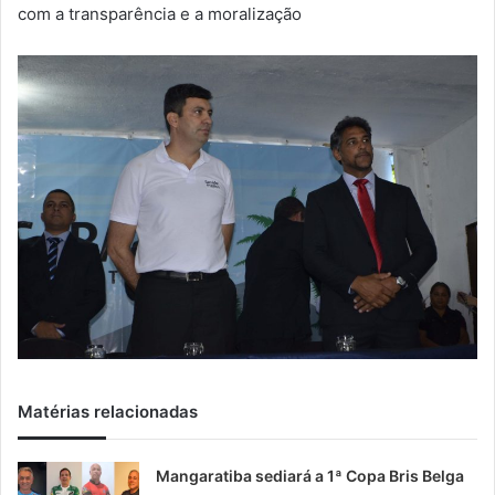
m
com a transparência e a moralização
a
i
l
Matérias relacionadas
Mangaratiba sediará a 1ª Copa Bris Belga