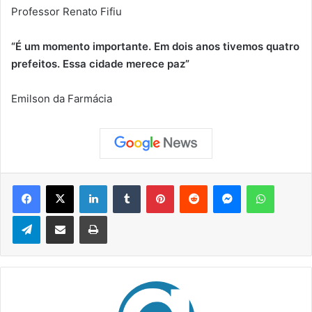
Professor Renato Fifiu
“É um momento importante. Em dois anos tivemos quatro
prefeitos. Essa cidade merece paz”
Emilson da Farmácia
Facebook
X
Linkedin
Tumblr
Pinterest
Reddit
Messenger
WhatsApp
Telegram
Compartilhar via e-mail
Imprimir