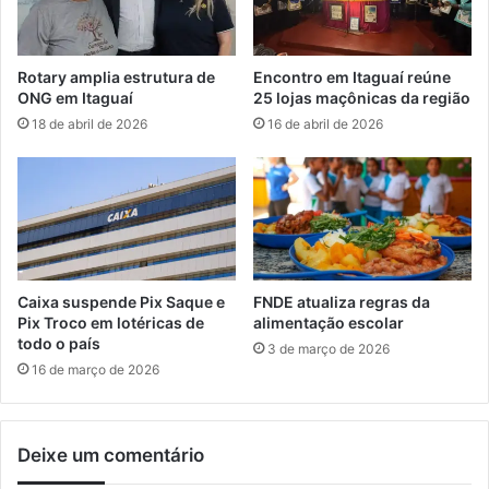
t
r
o
a
p
r
Rotary amplia estrutura de
Encontro em Itaguaí reúne
s
e
ONG em Itaguaí
25 lojas maçônicas da região
i
n
18 de abril de 2026
16 de abril de 2026
c
o
o
v
s
a
s
ç
o
ã
c
o
i
d
a
e
Caixa suspende Pix Saque e
FNDE atualiza regras da
l
c
Pix Troco em lotéricas de
alimentação escolar
e
o
todo o país
3 de março de 2026
m
n
16 de março de 2026
I
t
t
r
a
a
Deixe um comentário
g
t
u
o