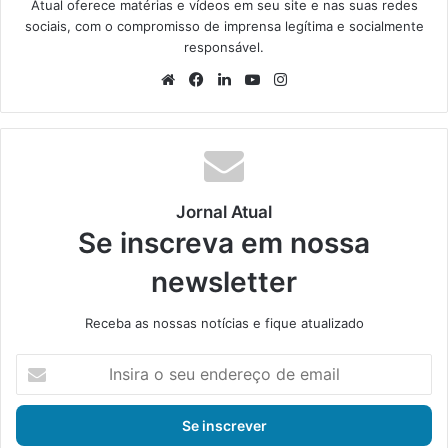
Atual oferece matérias e vídeos em seu site e nas suas redes
sociais, com o compromisso de imprensa legítima e socialmente
responsável.
We
Fa
Lin
Yo
Ins
bsi
ce
ke
uT
tag
te
bo
din
ub
ra
ok
e
m
Jornal Atual
Se inscreva em nossa
newsletter
Receba as nossas notícias e fique atualizado
I
n
s
i