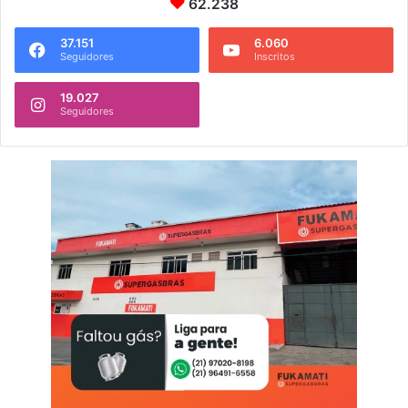
62.238
37.151
6.060
Seguidores
Inscritos
19.027
Seguidores