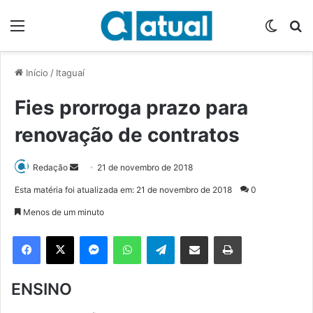
Menu
Switch
P
Início
/
Itaguaí
Fies prorroga prazo para
renovação de contratos
Redação
M
21 de novembro de 2018
a
Esta matéria foi atualizada em: 21 de novembro de 2018
0
n
Menos de um minuto
d
e
Facebook
X
Messenger
WhatsApp
Telegram
Compartilhar via e-mail
Imprimir
u
m
ENSINO
e
-