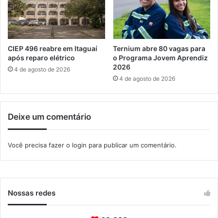
a
I
l
h
a
CIEP 496 reabre em Itaguaí
Ternium abre 80 vagas para
d
após reparo elétrico
o Programa Jovem Aprendiz
a
2026
4 de agosto de 2026
M
4 de agosto de 2026
a
r
a
Deixe um comentário
m
b
a
Você precisa fazer o
login
para publicar um comentário.
i
a
Nossas redes