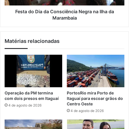
t
i
i
a
Festa do Dia da Consciência Negra na Ilha da
b
d
Marambaia
a
a
C
o
Matérias relacionadas
n
s
c
i
ê
n
c
i
a
Operação da PM termina
PortosRio mira Porto de
N
com dois presos em Itaguaí
Itaguaí para escoar grãos do
e
Centro Oeste
4 de agosto de 2026
g
4 de agosto de 2026
r
a
n