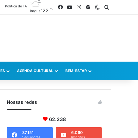
Política de I.A
Facebook
YouTube
Instagram
Spotify
Switch skin
Procurar po
℃
22
Itaguaí
ES
AGENDA CULTURAL
BEM-ESTAR
Nossas redes
62.238
37.151
6.060
Seguidores
Inscritos