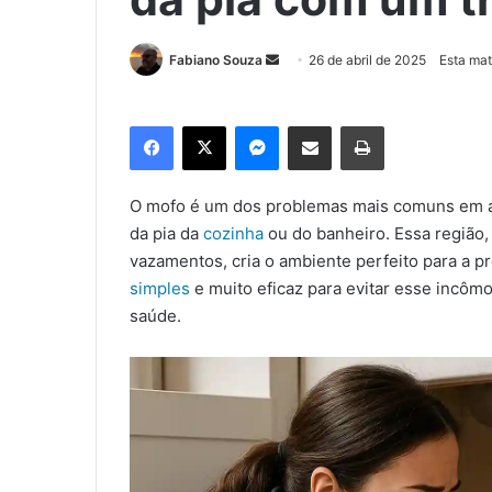
Fabiano Souza
M
26 de abril de 2025
Esta mat
a
n
Facebook
X
Messenger
Compartilhar via e-mail
Imprimir
d
e
u
O mofo é um dos problemas mais comuns em ár
m
da pia da
cozinha
ou do banheiro. Essa região,
e
vazamentos, cria o ambiente perfeito para a p
-
simples
e muito eficaz para evitar esse incôm
m
saúde.
a
i
l