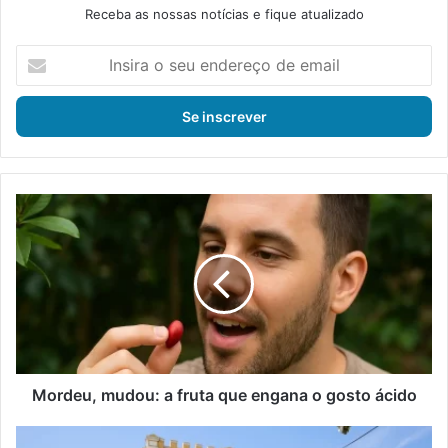
Receba as nossas notícias e fique atualizado
I
n
s
i
r
a
o
s
M
e
o
u
r
e
d
n
e
d
u
e
,
r
m
e
u
ç
d
Mordeu, mudou: a fruta que engana o gosto ácido
o
o
d
u
P