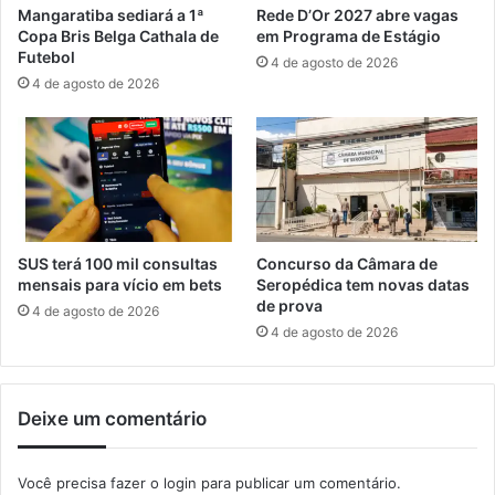
o
ç
Mangaratiba sediará a 1ª
Rede D’Or 2027 abre vagas
á
a
Copa Bris Belga Cathala de
em Programa de Estágio
c
s
Futebol
4 de agosto de 2026
i
i
4 de agosto de 2026
d
s
o
t
e
m
a
d
e
m
SUS terá 100 mil consultas
Concurso da Câmara de
a
mensais para vício em bets
Seropédica tem novas datas
p
de prova
4 de agosto de 2026
e
4 de agosto de 2026
a
m
e
Deixe um comentário
n
t
o
Você precisa fazer o
login
para publicar um comentário.
c