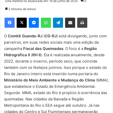
Esta matéria foi atualizada em: 16 de junho de 2025
0
n
2 minutos de leitura
d
e
Facebook
X
Messenger
WhatsApp
Telegram
Compartilhar via e-mail
Imprimir
u
m
e
O
Comitê Guandu-RJ
(
CG-RJ
) está divulgando, junto com
-
parceiros, em suas redes sociais mais uma edição da
m
campanha
Fiscal das Queimadas
. O foco é a
Região
a
Hidrográfica II
(
RH II
). Ela é realizada anualmente, desde
i
2022, durante o inverno, período seco, que coincide
l
também com os festejos juninos. Isso porque o estado do
Rio de Janeiro inteiro está inserido numa portaria do
Ministério do Meio Ambiente e Mudança do Clima
(MMA),
que estabelece o Estado de Emergência Ambiental.
Segundo MMA, estado do Rio é propício à ocorrência das
queimadas. Nas cidades da Baixada e Região
Metropolitana do Rio o EEA segue até outubro. Já nas
cidades do Centro e Sul Fluminenses permanecerão