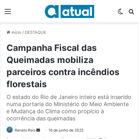
Menu
Switch
P
Início
/
DESTAQUE
Campanha Fiscal das
Queimadas mobiliza
parceiros contra incêndios
florestais
O estado do Rio de Janeiro inteiro está inserido
numa portaria do Ministério do Meio Ambiente
e Mudança do Clima como propício à
ocorrência das queimadas
Renato Reis
M
16 de junho de 2025
a