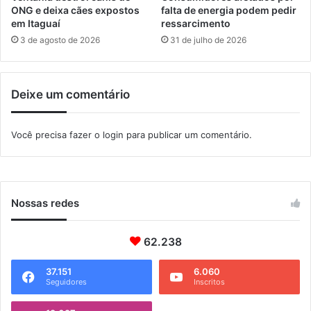
t
d
ONG e deixa cães expostos
falta de energia podem pedir
r
e
em Itaguaí
ressarcimento
a
j
3 de agosto de 2026
31 de julho de 2026
i
i
n
u
c
-
Deixe um comentário
ê
j
n
i
d
t
Você precisa fazer o
login
para publicar um comentário.
i
s
o
u
s
p
f
o
l
r
Nossas redes
o
d
r
u
e
62.238
a
s
s
t
c
37.151
6.060
Seguidores
Inscritos
a
o
i
n