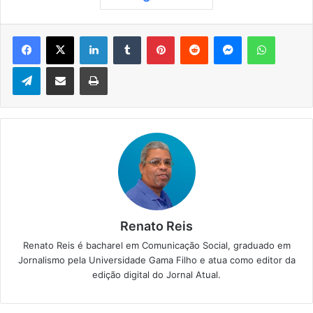
Facebook
X
Linkedin
Tumblr
Pinterest
Reddit
Messenger
WhatsApp
Telegram
Compartilhar via e-mail
Imprimir
Renato Reis
Renato Reis é bacharel em Comunicação Social, graduado em
Jornalismo pela Universidade Gama Filho e atua como editor da
edição digital do Jornal Atual.