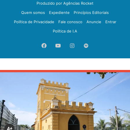
Produzido por Agências Rocket
Quem somos
Expediente
Princípios Editoriais
Política de Privacidade
Fale conosco
Anuncie
Entrar
Política de I.A
Facebook
YouTube
Instagram
Spotify
A+