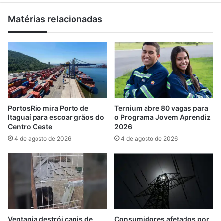
s
a
Matérias relacionadas
m
í
o
é
b
b
i
i
l
c
i
a
z
m
a
p
p
e
PortosRio mira Porto de
Ternium abre 80 vagas para
a
ã
Itaguaí para escoar grãos do
o Programa Jovem Aprendiz
r
b
Centro Oeste
2026
c
r
4 de agosto de 2026
4 de agosto de 2026
e
a
i
s
r
i
o
l
s
e
c
i
o
r
n
a
Ventania destrói canis de
Consumidores afetados por