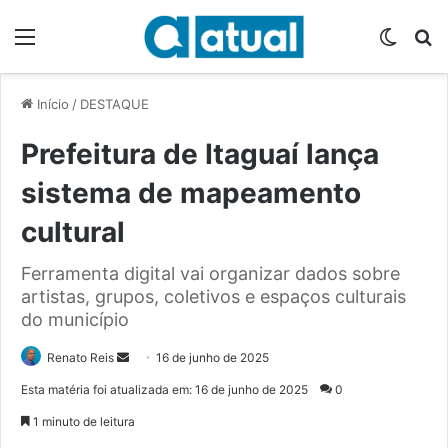
Menu
Switch
P
Início
/
DESTAQUE
Prefeitura de Itaguaí lança
sistema de mapeamento
cultural
Ferramenta digital vai organizar dados sobre
artistas, grupos, coletivos e espaços culturais
do município
Renato Reis
M
16 de junho de 2025
a
Esta matéria foi atualizada em: 16 de junho de 2025
0
n
1 minuto de leitura
d