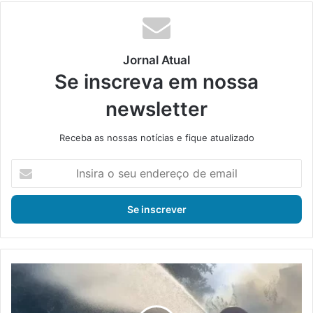
Jornal Atual
Se inscreva em nossa
newsletter
Receba as nossas notícias e fique atualizado
I
n
s
i
r
a
o
s
C
e
a
u
m