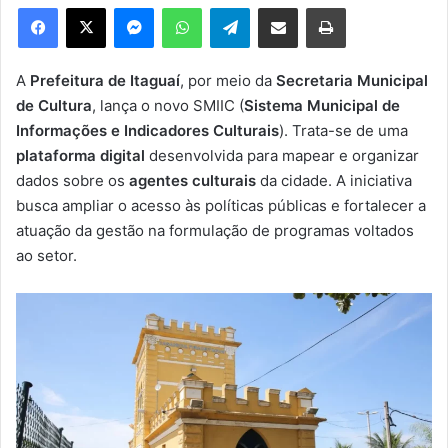
e
Facebook
X
Messenger
WhatsApp
Telegram
Compartilhar via e-mail
Imprimir
u
m
e
A
Prefeitura de Itaguaí
, por meio da
Secretaria Municipal
-
de Cultura
, lança o novo SMIIC (
Sistema Municipal de
m
Informações e Indicadores Culturais
). Trata-se de uma
a
plataforma digital
desenvolvida para mapear e organizar
i
dados sobre os
agentes culturais
da cidade. A iniciativa
l
busca ampliar o acesso às políticas públicas e fortalecer a
atuação da gestão na formulação de programas voltados
ao setor.