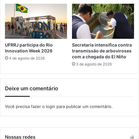
o
m
j
p
e
a
i
m
t
e
o
n
e
t
UFRRJ participa do Rio
Secretaria intensifica contra
r
o
Innovation Week 2026
transmissão de arboviroses
r
s
com a chegada do El Niño
4 de agosto de 2026
a
e
3 de agosto de 2026
d
m
o
M
e
a
Deixe um comentário
c
n
o
g
l
a
Você precisa fazer o
login
para publicar um comentário.
o
r
c
a
a
t
n
i
d
b
Nossas redes