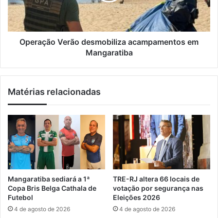
t
ã
á
o
r
V
e
e
Operação Verão desmobiliza acampamentos em
g
r
Mangaratiba
a
ã
n
o
d
d
Matérias relacionadas
o
e
s
s
u
m
a
o
o
b
r
i
q
l
u
i
í
z
Mangaratiba sediará a 1ª
TRE-RJ altera 66 locais de
d
a
Copa Bris Belga Cathala de
votação por segurança nas
e
a
Futebol
Eleições 2026
a
c
4 de agosto de 2026
4 de agosto de 2026
d
a