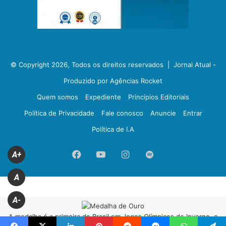
© Copyright 2026, Todos os direitos reservados |
Jornal Atual -
Produzido por Agências Rocket
Quem somos
Expediente
Princípios Editoriais
Política de Privacidade
Fale conosco
Anuncie
Entrar
Política de I.A
Facebook
YouTube
Instagram
Spotify
A+
A
A-
A medalha é a primeira do Brasil em Jogos Olímpicos de Inverno, a