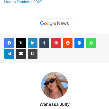
Mundo Feminina 2027
Facebook
X
Linkedin
Tumblr
Pinterest
Reddit
Messenger
WhatsApp
Telegram
Compartilhar via e-mail
Imprimir
Wanessa Jully