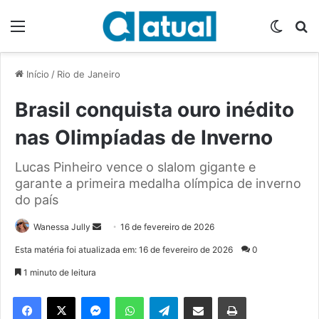
Menu
Switch
P
Início
/
Rio de Janeiro
Brasil conquista ouro inédito
nas Olimpíadas de Inverno
Lucas Pinheiro vence o slalom gigante e
garante a primeira medalha olímpica de inverno
do país
Wanessa Jully
M
16 de fevereiro de 2026
a
Esta matéria foi atualizada em: 16 de fevereiro de 2026
0
n
1 minuto de leitura
d
e
Facebook
X
Messenger
WhatsApp
Telegram
Compartilhar via e-mail
Imprimir
u