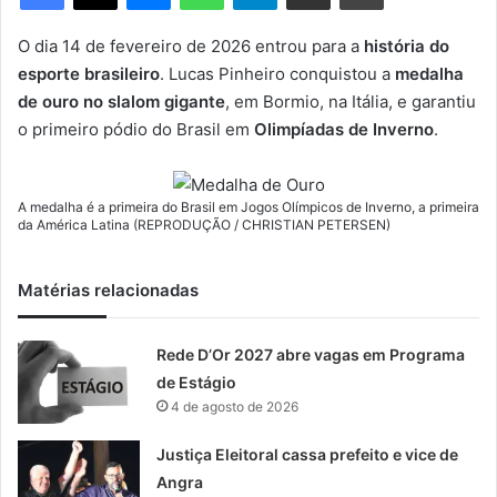
m
e
O dia 14 de fevereiro de 2026 entrou para a
história do
-
esporte brasileiro
. Lucas Pinheiro conquistou a
medalha
m
de ouro no slalom gigante
, em Bormio, na Itália, e garantiu
a
o primeiro pódio do Brasil em
Olimpíadas de Inverno
.
i
l
A medalha é a primeira do Brasil em Jogos Olímpicos de Inverno, a primeira
da América Latina (REPRODUÇÃO / CHRISTIAN PETERSEN)
Matérias relacionadas
Rede D’Or 2027 abre vagas em Programa
de Estágio
4 de agosto de 2026
Justiça Eleitoral cassa prefeito e vice de
Angra