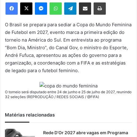
e
Facebook
X
Messenger
WhatsApp
Telegram
Compartilhar via e-mail
Imprimir
u
m
e
O Brasil se prepara para sediar a Copa do Mundo Feminina
-
de Futebol em 2027, evento marca a primeira edição do
m
torneio na América do Sul. Em entrevista ao programa
a
“Bom Dia, Ministro”, do Canal Gov, o ministro do Esporte,
i
André Fufuca, apresentou as ações do governo para a
l
organização, a coordenação com a FIFA e as estratégias
de legado para o futebol feminino.
O torneio será disputado entre 24 de junho e 25 de julho de 2027, reunindo
32 seleções (REPRODUÇÃO / REDES SOCIAIS / @FIFA)
Matérias relacionadas
Rede D’Or 2027 abre vagas em Programa