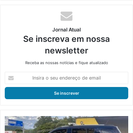
din
Jornal Atual
Se inscreva em nossa
newsletter
Receba as nossas notícias e fique atualizado
I
n
s
i
r
a
o
s
P
e
R
u
F