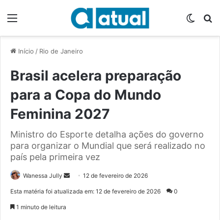
Menu
Switch
P
Início
/
Rio de Janeiro
Brasil acelera preparação
para a Copa do Mundo
Feminina 2027
Ministro do Esporte detalha ações do governo
para organizar o Mundial que será realizado no
país pela primeira vez
Wanessa Jully
M
12 de fevereiro de 2026
a
Esta matéria foi atualizada em: 12 de fevereiro de 2026
0
n
1 minuto de leitura
d