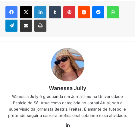
Facebook
X
Linkedin
Tumblr
Pinterest
Reddit
Messenger
WhatsApp
Telegram
Compartilhar via e-mail
Imprimir
Wanessa Jully
Wanessa Jully é graduanda em Jornalismo na Universidade
Estácio de Sá. Atua como estagiária no Jornal Atual, sob a
supervisão da jornalista Beatriz Freitas. É amante de futebol e
pretende seguir a carreira profissional cobrindo essa atividade.
Lin
ke