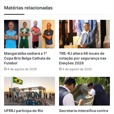
a
d
Matérias relacionadas
n
a
a
n
D
o
u
C
t
a
r
r
a
n
,
a
e
v
Mangaratiba sediará a 1ª
TRE-RJ altera 66 locais de
m
a
Copa Bris Belga Cathala de
votação por segurança nas
S
l
Futebol
Eleições 2026
e
d
4 de agosto de 2026
4 de agosto de 2026
r
e
o
M
p
a
é
n
d
g
i
a
c
r
a
a
UFRRJ participa do Rio
Secretaria intensifica contra