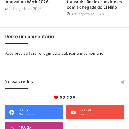
t
Innovation Week 2026
transmissão de arboviroses
com a chegada do El Niño
i
4 de agosto de 2026
b
3 de agosto de 2026
a
Deixe um comentário
Você precisa fazer o
login
para publicar um comentário.
Nossas redes
62.238
37.151
6.060
Seguidores
Inscritos
19.027