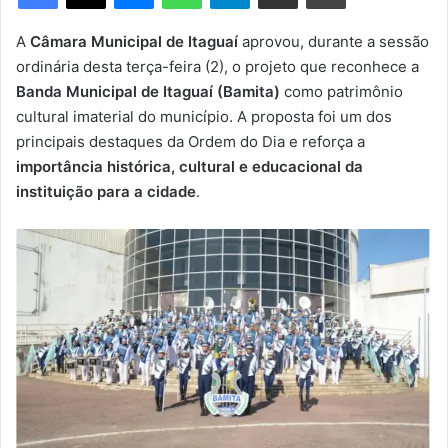
m
e
A
Câmara Municipal de Itaguaí
aprovou, durante a sessão
-
ordinária desta terça-feira (2), o projeto que reconhece a
m
Banda Municipal de Itaguaí (Bamita)
como patrimônio
a
cultural imaterial do município. A proposta foi um dos
i
principais destaques da Ordem do Dia e reforça a
l
importância histórica, cultural e educacional da
instituição para a cidade
.