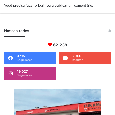
g
Você precisa fazer o
login
para publicar um comentário.
r
e
c
e
d
Nossas redes
o
r
62.238
a
s
n
37.151
6.060
Seguidores
Inscritos
o
R
19.027
i
Seguidores
o