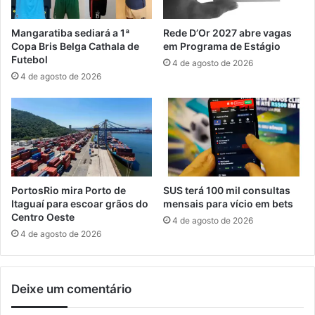
r
n
a
d
Mangaratiba sediará a 1ª
Rede D’Or 2027 abre vagas
n
a
Copa Bris Belga Cathala de
em Programa de Estágio
d
i
Futebol
4 de agosto de 2026
e
l
4 de agosto de 2026
O
e
t
g
e
a
l
l
o
d
2
e
0
c
2
a
PortosRio mira Porto de
SUS terá 100 mil consultas
6
n
Itaguaí para escoar grãos do
mensais para vício em bets
e
Centro Oeste
4 de agosto de 2026
t
4 de agosto de 2026
a
s
e
Deixe um comentário
m
a