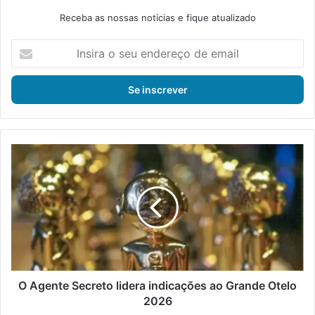
Receba as nossas notícias e fique atualizado
I
n
s
i
r
a
o
s
O
e
A
u
g
e
e
n
n
d
t
e
e
r
S
e
e
ç
c
O Agente Secreto lidera indicações ao Grande Otelo
o
r
2026
d
e