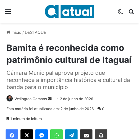
Menu
Switch
P
Início
/
DESTAQUE
Bamita é reconhecida como
patrimônio cultural de Itaguaí
Câmara Municipal aprova projeto que
reconhece a importância histórica e cultural da
banda para o município
Welington Campos
M
2 de junho de 2026
a
Esta matéria foi atualizada em: 2 de junho de 2026
0
n
1 minuto de leitura
d
e
Facebook
X
Messenger
WhatsApp
Telegram
Compartilhar via e-mail
Imprimir
u