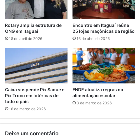
a
n
r
h
e
o
c
a
Rotary amplia estrutura de
Encontro em Itaguaí reúne
i
r
ONG em Itaguaí
25 lojas maçônicas da região
d
e
18 de abril de 2026
16 de abril de 2026
a
g
e
u
m
l
I
a
t
r
a
i
g
z
u
a
Caixa suspende Pix Saque e
FNDE atualiza regras da
a
r
Pix Troco em lotéricas de
alimentação escolar
í
a
todo o país
3 de março de 2026
t
16 de março de 2026
e
n
d
Deixe um comentário
i
m