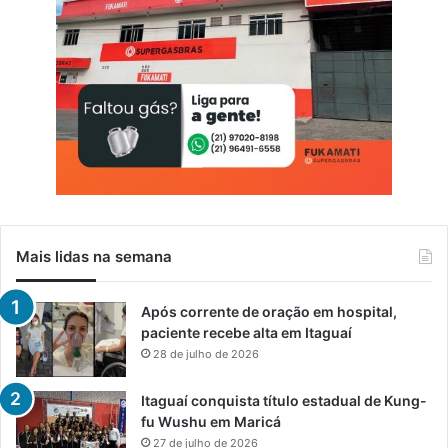
a
ú
d
e
d
a
I
l
h
a
d
a
Mais lidas na semana
M
a
d
Após corrente de oração em hospital,
e
paciente recebe alta em Itaguaí
i
28 de julho de 2026
r
a
Itaguaí conquista título estadual de Kung-
fu Wushu em Maricá
27 de julho de 2026