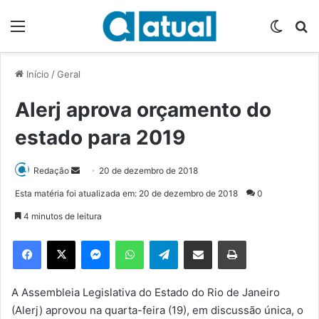
Menu
Switch
P
Início
/
Geral
Alerj aprova orçamento do
estado para 2019
Redação
M
20 de dezembro de 2018
a
Esta matéria foi atualizada em: 20 de dezembro de 2018
0
n
4 minutos de leitura
d
e
Facebook
X
Messenger
WhatsApp
Telegram
Compartilhar via e-mail
Imprimir
u
m
e
A Assembleia Legislativa do Estado do Rio de Janeiro
-
(Alerj) aprovou na quarta-feira (19), em discussão única, o