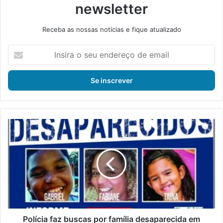
newsletter
Receba as nossas notícias e fique atualizado
I
n
s
i
r
a
o
s
P
e
o
u
l
e
í
n
c
d
i
e
a
r
f
e
a
ç
z
Polícia faz buscas por família desaparecida em