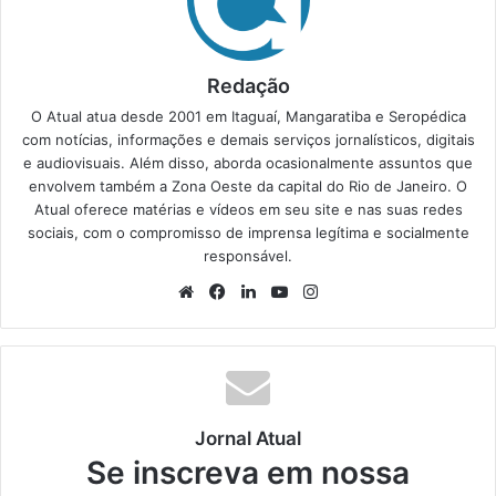
Redação
O Atual atua desde 2001 em Itaguaí, Mangaratiba e Seropédica
com notícias, informações e demais serviços jornalísticos, digitais
e audiovisuais. Além disso, aborda ocasionalmente assuntos que
envolvem também a Zona Oeste da capital do Rio de Janeiro. O
Atual oferece matérias e vídeos em seu site e nas suas redes
sociais, com o compromisso de imprensa legítima e socialmente
responsável.
We
Fa
Lin
Yo
Ins
bsi
ce
ke
uT
tag
te
bo
din
ub
ra
ok
e
m
Jornal Atual
Se inscreva em nossa