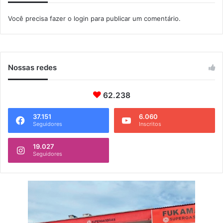
e
Você precisa fazer o
login
para publicar um comentário.
n
t
o
e
r
Nossas redes
e
f
o
62.238
r
m
37.151
6.060
Seguidores
Inscritos
a
r
P
19.027
Seguidores
o
s
t
o
d
e
S