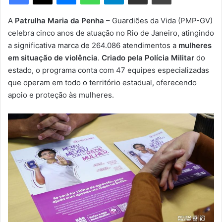
m
e
A
Patrulha Maria da Penha
– Guardiões da Vida (PMP-GV)
-
celebra cinco anos de atuação no Rio de Janeiro, atingindo
m
a significativa marca de 264.086 atendimentos a
mulheres
a
em situação de violência
.
Criado pela Polícia Militar
do
i
estado, o programa conta com 47 equipes especializadas
l
que operam em todo o território estadual, oferecendo
apoio e proteção às mulheres.