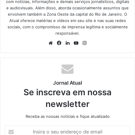
com notícias, informações e demais serviços jornalísticos, digitais
e audiovisuais. Além disso, aborda ocasionalmente assuntos que
envolvem também a Zona Oeste da capital do Rio de Janeiro. O
Atual oferece matérias e vídeos em seu site e nas suas redes
sociais, com o compromisso de imprensa legítima e socialmente
responsável.
We
Fa
Lin
Yo
Ins
bsi
ce
ke
uT
tag
te
bo
din
ub
ra
ok
e
m
Jornal Atual
Se inscreva em nossa
newsletter
Receba as nossas notícias e fique atualizado
I