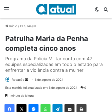
Menu
Switch
P
Início
/
DESTAQUE
Patrulha Maria da Penha
completa cinco anos
Programa da Polícia Militar conta com 47
equipes especializadas em todo o estado para
enfrentar a violência contra a mulher
Redação
M
6 de agosto de 2024
a
Esta matéria foi atualizada em: 6 de agosto de 2024
0
n
1 minuto de leitura
d
e
Facebook
X
Messenger
WhatsApp
Telegram
Compartilhar via e-mail
Imprimir
u