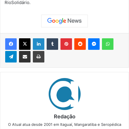
RioSolidário.
Facebook
X
Linkedin
Tumblr
Pinterest
Reddit
Messenger
WhatsApp
Telegram
Compartilhar via e-mail
Imprimir
Redação
O Atual atua desde 2001 em Itaguaí, Mangaratiba e Seropédica