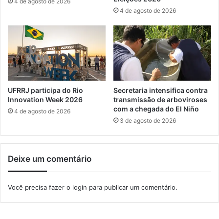
4 de agosto de 2026
m
a
4 de agosto de 2026
S
r
e
a
r
P
o
e
p
s
é
s
d
o
i
a
UFRRJ participa do Rio
Secretaria intensifica contra
c
s
Innovation Week 2026
transmissão de arboviroses
a
c
com a chegada do El Niño
4 de agosto de 2026
o
3 de agosto de 2026
m
D
e
Deixe um comentário
f
i
c
Você precisa fazer o
login
para publicar um comentário.
i
ê
n