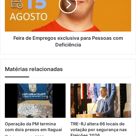
i
i
a
l
d
d
o
e
s
E
n
m
a
p
Feira de Empregos exclusiva para Pessoas com
R
r
Deficiência
e
e
t
g
a
o
Matérias relacionadas
d
s
o
e
P
x
i
c
r
l
a
u
n
s
e
i
m
v
Operação da PM termina
TRE-RJ altera 66 locais de
a
a
com dois presos em Itaguaí
votação por segurança nas
e
p
Eleições 2026