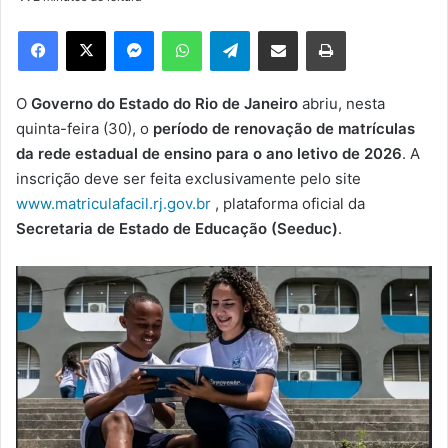
d
e
Facebook
X
Messenger
WhatsApp
Telegram
Compartilhar via e-mail
Imprimir
u
m
e
O
Governo do Estado do Rio de Janeiro
abriu, nesta
-
quinta-feira (30), o
período de renovação de matrículas
m
da rede estadual de ensino para o ano letivo de 2026
. A
a
inscrição deve ser feita exclusivamente pelo site
i
www.matriculafacil.rj.gov.br
, plataforma oficial da
l
Secretaria de Estado de Educação (Seeduc)
.