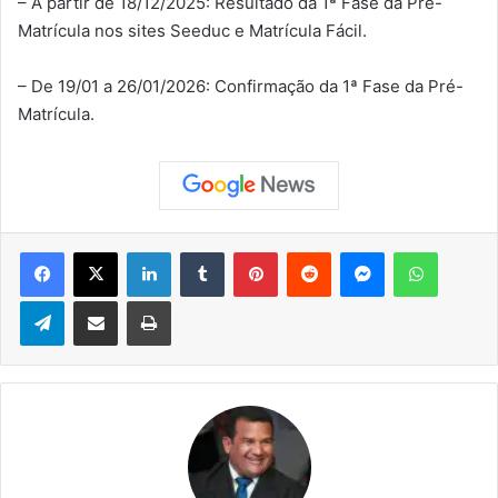
– A partir de 18/12/2025: Resultado da 1ª Fase da Pré-
Matrícula nos sites Seeduc e Matrícula Fácil.
– De 19/01 a 26/01/2026: Confirmação da 1ª Fase da Pré-
Matrícula.
Facebook
X
Linkedin
Tumblr
Pinterest
Reddit
Messenger
WhatsApp
Telegram
Compartilhar via e-mail
Imprimir