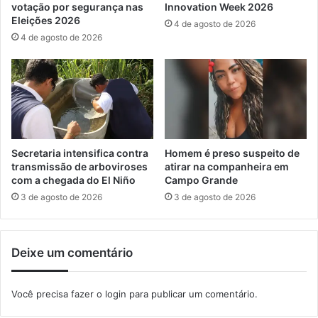
votação por segurança nas
Innovation Week 2026
o
r
Eleições 2026
4 de agosto de 2026
t
u
4 de agosto de 2026
e
s
r
o
a
d
p
e
i
v
a
e
n
í
o
c
Secretaria intensifica contra
Homem é preso suspeito de
h
u
transmissão de arboviroses
atirar na companheira em
o
l
com a chegada do El Niño
Campo Grande
r
o
3 de agosto de 2026
3 de agosto de 2026
t
s
o
i
m
r
Deixe um comentário
u
r
n
e
i
g
Você precisa fazer o
login
para publicar um comentário.
c
u
i
l