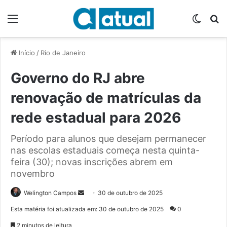
Menu
Switch
P
Início
/
Rio de Janeiro
Governo do RJ abre
renovação de matrículas da
rede estadual para 2026
Período para alunos que desejam permanecer
nas escolas estaduais começa nesta quinta-
feira (30); novas inscrições abrem em
novembro
Welington Campos
M
30 de outubro de 2025
a
Esta matéria foi atualizada em: 30 de outubro de 2025
0
n
2 minutos de leitura