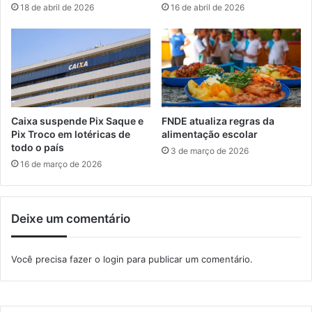
18 de abril de 2026
16 de abril de 2026
e
r
r
a
o
e
p
s
é
t
d
á
i
g
c
i
Caixa suspende Pix Saque e
FNDE atualiza regras da
a
o
Pix Troco em lotéricas de
alimentação escolar
todo o país
3 de março de 2026
16 de março de 2026
Deixe um comentário
Você precisa fazer o
login
para publicar um comentário.