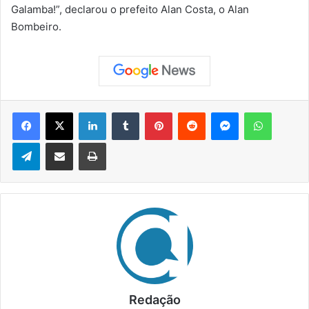
Galamba!”, declarou o prefeito Alan Costa, o Alan
Bombeiro.
Facebook
X
Linkedin
Tumblr
Pinterest
Reddit
Messenger
WhatsApp
Telegram
Compartilhar via e-mail
Imprimir
Redação