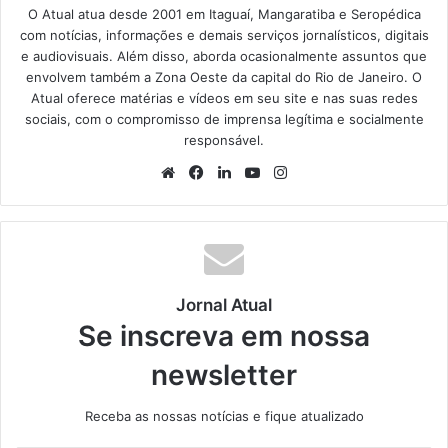
O Atual atua desde 2001 em Itaguaí, Mangaratiba e Seropédica
com notícias, informações e demais serviços jornalísticos, digitais
e audiovisuais. Além disso, aborda ocasionalmente assuntos que
envolvem também a Zona Oeste da capital do Rio de Janeiro. O
Atual oferece matérias e vídeos em seu site e nas suas redes
sociais, com o compromisso de imprensa legítima e socialmente
responsável.
We
Fa
Lin
Yo
Ins
bsi
ce
ke
uT
tag
te
bo
din
ub
ra
ok
e
m
Jornal Atual
Se inscreva em nossa
newsletter
Receba as nossas notícias e fique atualizado