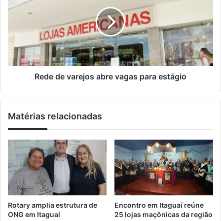
m
á
d
a
f
e
i
i
d
l
c
e
o
v
d
a
e
r
d
e
Rede de varejos abre vagas para estágio
r
j
o
o
g
s
Matérias relacionadas
a
a
s
b
é
r
p
e
r
v
e
a
s
g
o
a
e
s
Rotary amplia estrutura de
Encontro em Itaguaí reúne
m
p
ONG em Itaguaí
25 lojas maçônicas da região
S
a