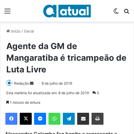
Menu
Switch
P
Início
/
Geral
Agente da GM de
Mangaratiba é tricampeão de
Luta Livre
Redação
M
8 de julho de 2019
a
Esta matéria foi atualizada em: 8 de julho de 2019
0
n
1 minuto de leitura
d
e
Facebook
X
Messenger
WhatsApp
Telegram
Compartilhar via e-mail
Imprimir
u
m
Alessandro Galamba faz bonito e representa a
e