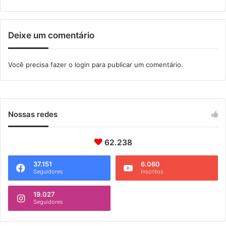
l
o
o
r
M
t
Deixe um comentário
P
o
S
a
Você precisa fazer o
login
para publicar um comentário.
n
t
o
s
D
Nossas redes
u
m
62.238
o
n
t
37.151
6.060
Seguidores
Inscritos
19.027
Seguidores