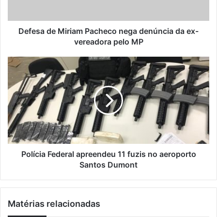
r
e
e
M
ç
i
Defesa de Miriam Pacheco nega denúncia da ex-
o
r
vereadora pelo MP
d
i
e
a
P
e
m
o
m
P
l
a
a
í
i
c
c
l
h
i
e
a
c
F
o
e
n
d
Polícia Federal apreendeu 11 fuzis no aeroporto
e
e
Santos Dumont
g
r
a
a
d
l
Matérias relacionadas
e
a
n
p