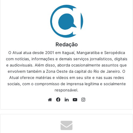
Redação
O Atual atua desde 2001 em Itaguaí, Mangaratiba e Seropédica
com notícias, informações e demais serviços jornalísticos, digitais
e audiovisuais. Além disso, aborda ocasionalmente assuntos que
envolvem também a Zona Oeste da capital do Rio de Janeiro. O
Atual oferece matérias e vídeos em seu site e nas suas redes
sociais, com o compromisso de imprensa legítima e socialmente
responsável.
We
Fa
Lin
Yo
Ins
bsi
ce
ke
uT
tag
te
bo
din
ub
ra
ok
e
m