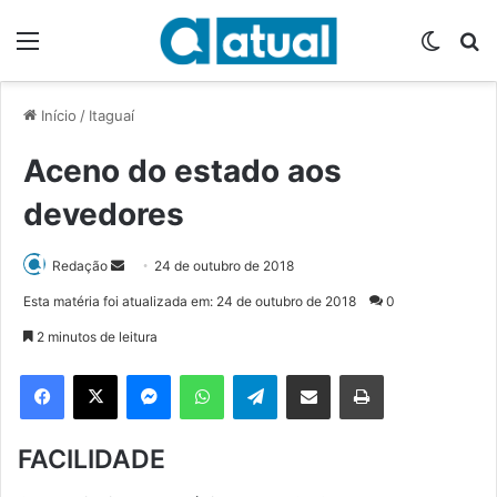
Menu
Switch
P
Início
/
Itaguaí
Aceno do estado aos
devedores
Redação
M
24 de outubro de 2018
a
Esta matéria foi atualizada em: 24 de outubro de 2018
0
n
2 minutos de leitura
d
e
Facebook
X
Messenger
WhatsApp
Telegram
Compartilhar via e-mail
Imprimir
u
m
FACILIDADE
e
-