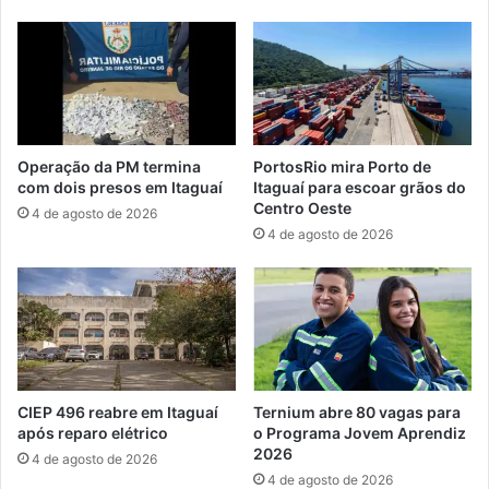
ú
r
n
e
c
e
i
n
a
d
d
e
a
u
Operação da PM termina
PortosRio mira Porto de
e
1
com dois presos em Itaguaí
Itaguaí para escoar grãos do
x
1
Centro Oeste
4 de agosto de 2026
-
f
4 de agosto de 2026
v
u
e
z
r
i
e
s
a
n
d
o
o
a
r
e
CIEP 496 reabre em Itaguaí
Ternium abre 80 vagas para
a
r
após reparo elétrico
o Programa Jovem Aprendiz
p
o
2026
4 de agosto de 2026
e
p
4 de agosto de 2026