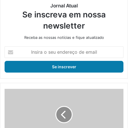
Jornal Atual
Se inscreva em nossa
newsletter
Receba as nossas notícias e fique atualizado
I
n
s
i
r
a
o
s
D
e
e
u
f
e
e
n
s
d
a
e
d