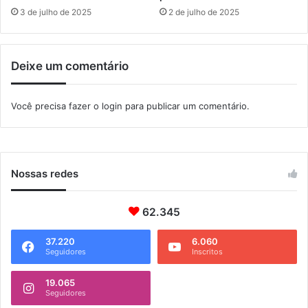
a
3 de julho de 2025
2 de julho de 2025
r
s
u
Deixe um comentário
a
h
o
Você precisa fazer o
login
para publicar um comentário.
r
t
i
n
h
Nossas redes
a
i
62.345
m
e
37.220
6.060
d
Seguidores
Inscritos
i
a
19.065
t
Seguidores
a