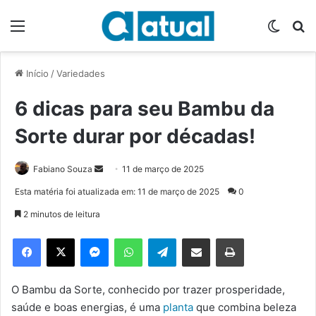
Menu
Switch
P
Início
/
Variedades
6 dicas para seu Bambu da
Sorte durar por décadas!
Fabiano Souza
M
11 de março de 2025
a
Esta matéria foi atualizada em: 11 de março de 2025
0
n
2 minutos de leitura
d
e
Facebook
X
Messenger
WhatsApp
Telegram
Compartilhar via e-mail
Imprimir
u
m
e
O Bambu da Sorte, conhecido por trazer prosperidade,
-
saúde e boas energias, é uma
planta
que combina beleza