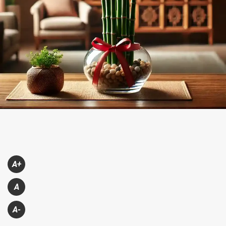
A+
A
A-