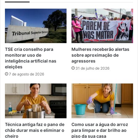
e
e
c
M
r
e
i
d
m
i
q
ç
u
ã
e
TSE cria conselho para
Mulheres receberão alertas
o
f
monitorar uso de
sobre aproximação de
d
a
inteligência artificial nas
agressores
e
r
eleições
31 de julho de 2026
F
ã
7 de agosto de 2026
u
o
m
v
a
o
ç
c
a
ê
P
c
r
o
e
m
Técnica antiga faz o pano de
Como usar a água do arroz
t
e
chão durar mais e eliminar o
para limpar e dar brilho ao
a
cheiro
piso da sua casa
ç