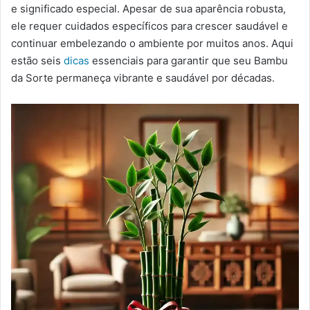
m
e significado especial. Apesar de sua aparência robusta,
a
ele requer cuidados específicos para crescer saudável e
i
continuar embelezando o ambiente por muitos anos. Aqui
l
estão seis
dicas
essenciais para garantir que seu Bambu
da Sorte permaneça vibrante e saudável por décadas.