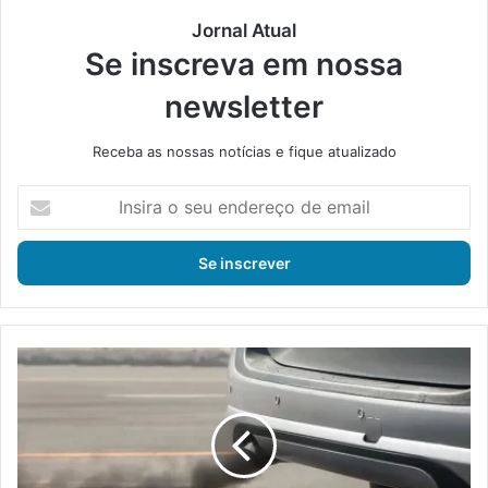
Jornal Atual
Se inscreva em nossa
newsletter
Receba as nossas notícias e fique atualizado
I
n
s
i
r
a
o
s
I
e
n
u
e
e
a
n
a
d
b