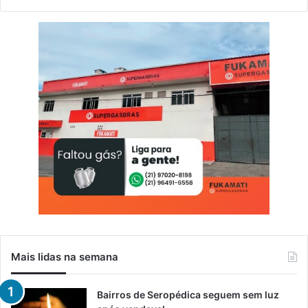
m
e
n
t
e
Mais lidas na semana
Bairros de Seropédica seguem sem luz