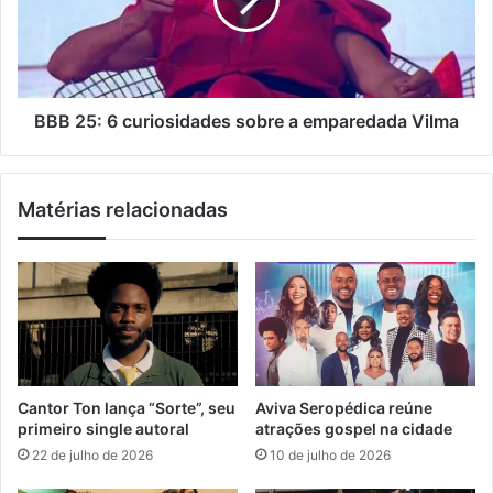
e
5
l
i
:
n
6
s
c
c
u
r
r
BBB 25: 6 curiosidades sobre a emparedada Vilma
e
i
v
o
e
s
Matérias relacionadas
r
i
n
d
o
a
c
d
o
e
n
s
c
s
u
o
r
b
Cantor Ton lança “Sorte”, seu
Aviva Seropédica reúne
s
r
primeiro single autoral
atrações gospel na cidade
o
e
22 de julho de 2026
10 de julho de 2026
p
a
ú
e