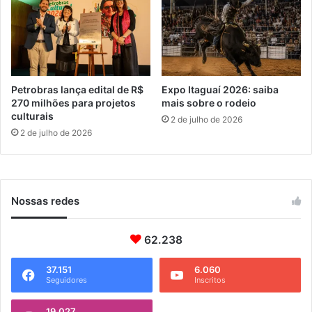
b
m
l
p
i
a
c
r
o
e
d
d
Petrobras lança edital de R$
Expo Itaguaí 2026: saiba
a
a
270 milhões para projetos
mais sobre o rodeio
S
d
culturais
2 de julho de 2026
e
a
2 de julho de 2026
f
V
a
i
z
l
-
m
Nossas redes
R
a
J
62.238
37.151
6.060
Seguidores
Inscritos
19.027