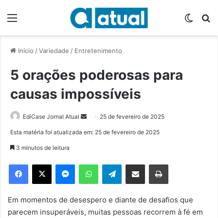
Menu
Switch
P
Início
/
Variedade
/
Entretenimento
5 orações poderosas para
causas impossíveis
EdiCase Jornal Atual
M
25 de fevereiro de 2025
a
Esta matéria foi atualizada em: 25 de fevereiro de 2025
n
3 minutos de leitura
d
e
Facebook
X
Messenger
WhatsApp
Telegram
Compartilhar via e-mail
Imprimir
u
m
e
Em momentos de desespero e diante de desafios que
-
parecem insuperáveis, muitas pessoas recorrem à fé em