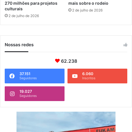
o
270 milhões para projetos
mais sobre o rodeio
H
culturais
2 de julho de 2026
o
2 de julho de 2026
r
ó
s
c
Nossas redes
o
p
o
62.238
C
h
37.151
6.060
i
Seguidores
Inscritos
n
ê
19.027
s
Seguidores