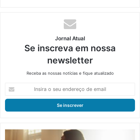
Jornal Atual
Se inscreva em nossa
newsletter
Receba as nossas notícias e fique atualizado
I
n
s
i
r
a
o
s
3
e
p