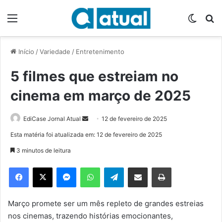
Menu
Switch
P
Início
/
Variedade
/
Entretenimento
5 filmes que estreiam no
cinema em março de 2025
EdiCase Jornal Atual
M
12 de fevereiro de 2025
a
Esta matéria foi atualizada em: 12 de fevereiro de 2025
n
3 minutos de leitura
d
e
Facebook
X
Messenger
WhatsApp
Telegram
Compartilhar via e-mail
Imprimir
u
m
e
Março promete ser um mês repleto de grandes estreias
-
nos cinemas, trazendo histórias emocionantes,