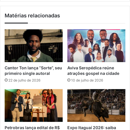
s
e
g
m
Matérias relacionadas
u
e
a
a
r
s
d
c
i
a
ã
r
e
a
s
c
t
Cantor Ton lança “Sorte”, seu
Aviva Seropédica reúne
e
primeiro single autoral
atrações gospel na cidade
r
22 de julho de 2026
10 de julho de 2026
í
s
t
i
c
a
s
d
Petrobras lança edital de R$
Expo Itaguaí 2026: saiba