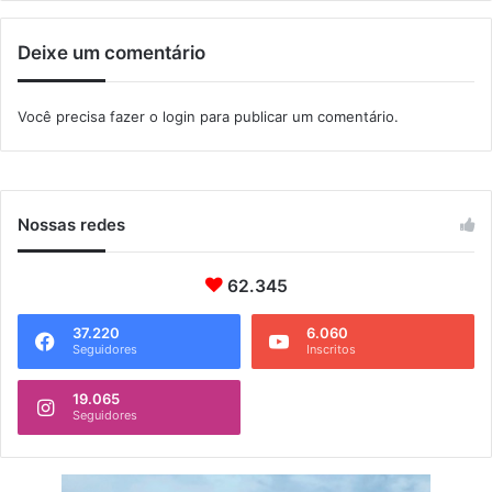
s
a
Deixe um comentário
Você precisa fazer o
login
para publicar um comentário.
Nossas redes
62.345
37.220
6.060
Seguidores
Inscritos
19.065
Seguidores