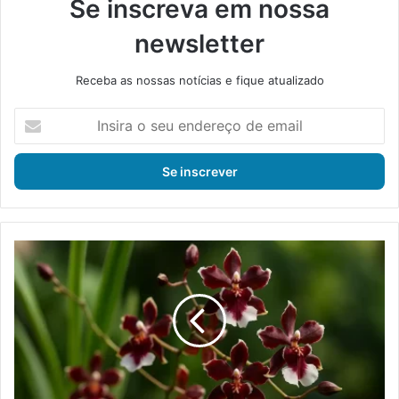
Se inscreva em nossa
newsletter
Receba as nossas notícias e fique atualizado
I
n
s
i
r
a
o
s
O
e
r
u
q
e
u
n
í
d
d
e
e
r
a
e