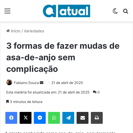
Menu
Switch
P
Início
/
Variedades
3 formas de fazer mudas de
asa-de-anjo sem
complicação
Fabiano Souza
M
21 de abril de 2025
a
Esta matéria foi atualizada em: 21 de abril de 2025
0
n
3 minutos de leitura
d
e
Facebook
X
Messenger
WhatsApp
Telegram
Compartilhar via e-mail
Imprimir
u
m
e