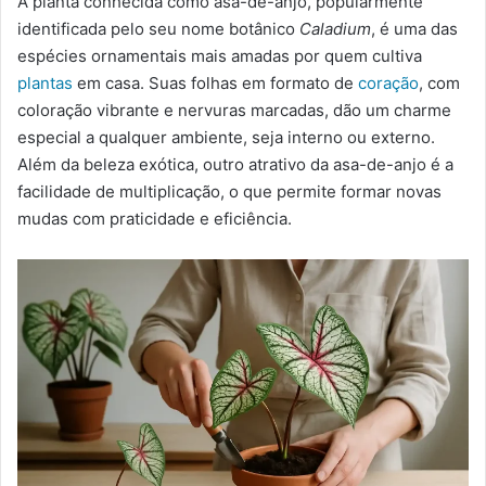
A planta conhecida como asa-de-anjo, popularmente
-
identificada pelo seu nome botânico
Caladium
, é uma das
m
espécies ornamentais mais amadas por quem cultiva
a
plantas
em casa. Suas folhas em formato de
coração
, com
i
coloração vibrante e nervuras marcadas, dão um charme
l
especial a qualquer ambiente, seja interno ou externo.
Além da beleza exótica, outro atrativo da asa-de-anjo é a
facilidade de multiplicação, o que permite formar novas
mudas com praticidade e eficiência.