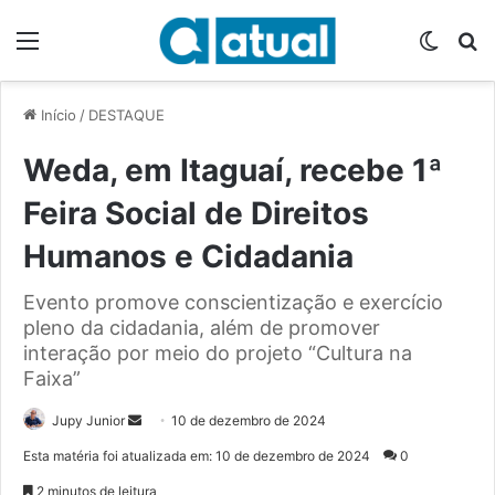
Menu
Switch
P
Início
/
DESTAQUE
Weda, em Itaguaí, recebe 1ª
Feira Social de Direitos
Humanos e Cidadania
Evento promove conscientização e exercício
pleno da cidadania, além de promover
interação por meio do projeto “Cultura na
Faixa”
Jupy Junior
M
10 de dezembro de 2024
a
Esta matéria foi atualizada em: 10 de dezembro de 2024
0
n
2 minutos de leitura