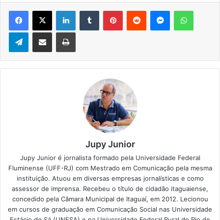
Facebook
X
Linkedin
Tumblr
Pinterest
Reddit
Messenger
WhatsApp
Telegram
Compartilhar via e-mail
Imprimir
Jupy Junior
Jupy Junior é jornalista formado pela Universidade Federal
Fluminense (UFF-RJ) com Mestrado em Comunicação pela mesma
instituição. Atuou em diversas empresas jornalísticas e como
assessor de imprensa. Recebeu o título de cidadão itaguaiense,
concedido pela Câmara Municipal de Itaguaí, em 2012. Lecionou
em cursos de graduação em Comunicação Social nas Universidade
Estácio de Sá (UNESA) e na Universidade Federal Rural do Rio de