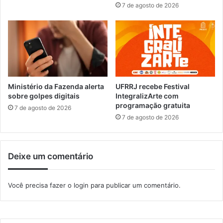
n
7 de agosto de 2026
o
s
e
c
j
i
o
e
v
n
e
t
m
i
a
z
Ministério da Fazenda alerta
UFRRJ recebe Festival
p
a
sobre golpes digitais
IntegralizArte com
r
programação gratuita
ç
7 de agosto de 2026
e
ã
7 de agosto de 2026
n
o
d
,
i
S
Deixe um comentário
z
o
l
i
Você precisa fazer o
login
para publicar um comentário.
d
a
r
i