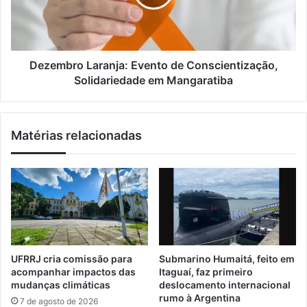
l
7
b
v
r
a
o
g
L
a
a
Dezembro Laranja: Evento de Conscientização,
s
r
Solidariedade em Mangaratiba
d
a
e
n
e
j
Matérias relacionadas
m
a
p
:
r
E
e
v
g
e
o
n
,
t
e
o
s
d
UFRRJ cria comissão para
Submarino Humaitá, feito em
t
e
acompanhar impactos das
Itaguaí, faz primeiro
á
C
mudanças climáticas
deslocamento internacional
g
o
rumo à Argentina
7 de agosto de 2026
i