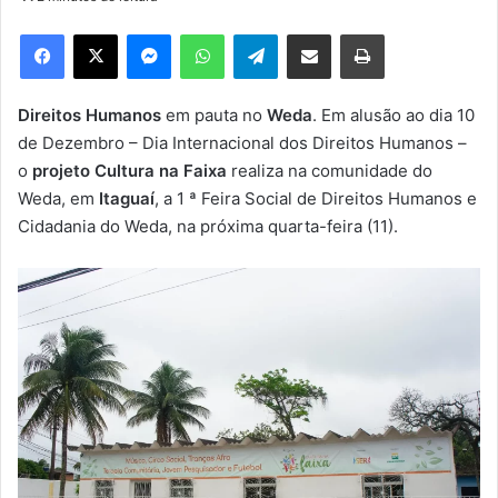
d
e
Facebook
X
Messenger
WhatsApp
Telegram
Compartilhar via e-mail
Imprimir
u
m
e
Direitos Humanos
em pauta no
Weda
. Em alusão ao dia 10
-
de Dezembro – Dia Internacional dos Direitos Humanos –
m
o
projeto Cultura na Faixa
realiza na comunidade do
a
Weda, em
Itaguaí
, a 1 ª Feira Social de Direitos Humanos e
i
Cidadania do Weda, na próxima quarta-feira (11).
l