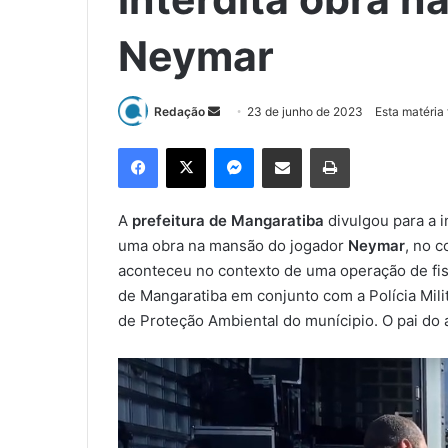
Neymar
Redação
M
23 de junho de 2023
Esta matéria
a
Facebook
X
Messenger
Compartilhar via e-mail
Imprimir
n
d
e
A
prefeitura de Mangaratiba
divulgou para a i
u
uma obra na mansão do jogador
Neymar
, no 
m
aconteceu no contexto de uma operação de fis
e
de Mangaratiba em conjunto com a Polícia Mili
-
de Proteção Ambiental do munícipio. O pai do 
m
a
i
l