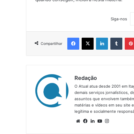
Siga-nos
Facebook
X
Linkedin
Tumblr
Compartilhar
Redação
O Atual atua desde 2001 em Ita
demais serviços jornalísticos, d
assuntos que envolvem também a
matérias e vídeos em seu site 
legítima e socialmente responsá
We
Fa
Lin
Yo
Ins
bsi
ce
ke
uT
tag