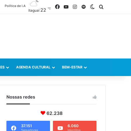
Política de I.A
Facebook
YouTube
Instagram
Spotify
Switch skin
Procurar po
℃
22
Itaguaí
ES
AGENDA CULTURAL
BEM-ESTAR
Nossas redes
62.238
37.151
6.060
Seguidores
Inscritos