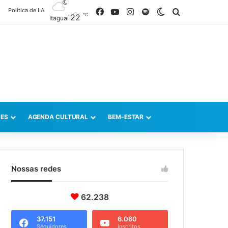
Política de I.A
Facebook
YouTube
Instagram
Spotify
Switch skin
Procurar po
℃
22
Itaguaí
ES
AGENDA CULTURAL
BEM-ESTAR
Nossas redes
62.238
37.151
6.060
Seguidores
Inscritos