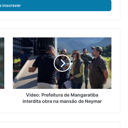
V
í
d
e
o
:
P
r
e
f
Vídeo: Prefeitura de Mangaratiba
e
interdita obra na mansão de Neymar
i
t
u
r