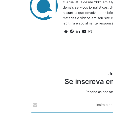
O Atual atua desde 2001 em Ita
demais serviços jornalísticos, d
assuntos que envolvem também a
matérias e vídeos em seu site 
legítima e socialmente responsá
We
Fa
Lin
Yo
Ins
bsi
ce
ke
uT
tag
te
bo
din
ub
ra
ok
e
m
Jo
Se inscreva e
Receba as nossas 
I
n
s