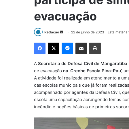
evacuação
Redação
M
22 de junho de 2023
Esta matéria 
a
Facebook
X
Messenger
Compartilhar via e-mail
Imprimir
n
d
e
A
Secretaria de Defesa Civil de Mangaratiba
u
de evacuação
na ‘Creche Escola Pica-Pau’,
uma
m
A atividade foi realizada em atendimento a um
e
das escolas municipais que já foram realizada
-
acompanhado por agentes da Defesa Civil, qu
m
escola uma capacitação abrangendo temas com
a
incêndio e noções básicas de primeiros socorr
i
l