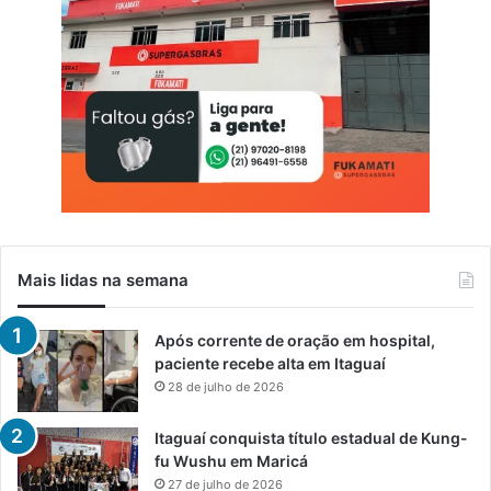
o
F
R
e
i
m
o
i
n
i
n
o
Mais lidas na semana
Após corrente de oração em hospital,
paciente recebe alta em Itaguaí
28 de julho de 2026
Itaguaí conquista título estadual de Kung-
fu Wushu em Maricá
27 de julho de 2026