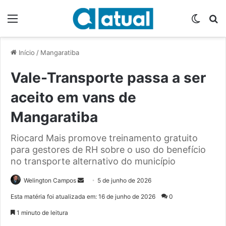
Menu
Switch
P
Início
/
Mangaratiba
Vale-Transporte passa a ser
aceito em vans de
Mangaratiba
Riocard Mais promove treinamento gratuito
para gestores de RH sobre o uso do benefício
no transporte alternativo do município
Welington Campos
M
5 de junho de 2026
a
Esta matéria foi atualizada em: 16 de junho de 2026
0
n
1 minuto de leitura
d