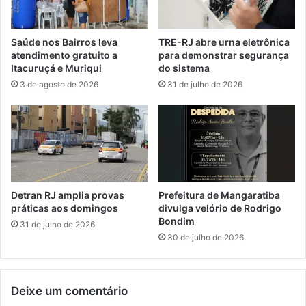
'
s
e
u
m
m
Saúde nos Bairros leva
TRE-RJ abre urna eletrônica
a
e
atendimento gratuito a
para demonstrar segurança
i
l
Itacuruçá e Muriqui
do sistema
s
i
3 de agosto de 2026
31 de julho de 2026
:
d
c
e
o
r
n
a
f
n
i
ç
r
a
a
d
Detran RJ amplia provas
Prefeitura de Mangaratiba
a
a
práticas aos domingos
divulga velório de Rodrigo
s
C
Bondim
31 de julho de 2026
e
o
30 de julho de 2026
s
p
t
a
r
C
Deixe um comentário
e
i
i