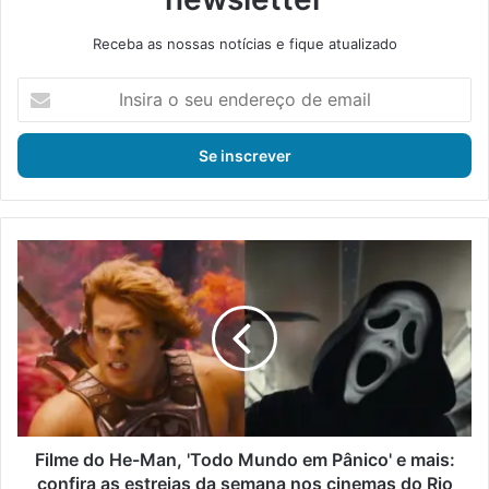
Receba as nossas notícias e fique atualizado
I
n
s
i
r
a
o
s
F
e
i
u
l
e
m
n
e
d
d
e
o
r
H
e
e
ç
-
Filme do He-Man, 'Todo Mundo em Pânico' e mais:
o
M
confira as estreias da semana nos cinemas do Rio