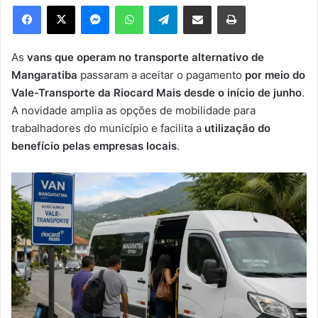
e
Facebook
X
Messenger
WhatsApp
Telegram
Compartilhar via e-mail
Imprimir
u
m
e
As
vans que operam no transporte alternativo de
-
Mangaratiba
passaram a aceitar o pagamento
por meio do
m
Vale-Transporte da Riocard Mais desde o início de junho
.
a
A novidade amplia as opções de mobilidade para
i
trabalhadores do município e facilita a
utilização do
l
benefício pelas empresas locais
.