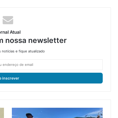
rnal Atual
m nossa newsletter
notícias e fique atualizado
E
m