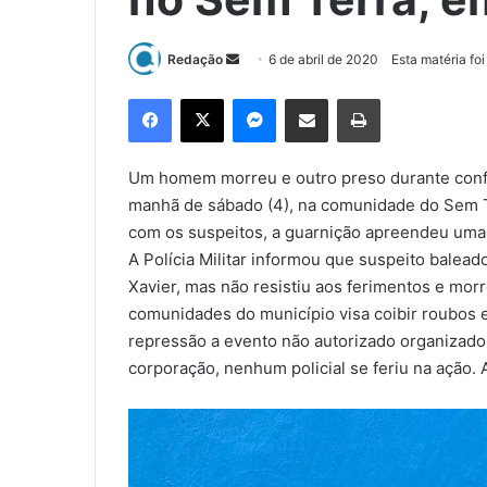
Redação
M
6 de abril de 2020
Esta matéria foi
a
Facebook
X
Messenger
Compartilhar via e-mail
Imprimir
n
d
e
Um homem morreu e outro preso durante confr
u
manhã de sábado (4), na comunidade do Sem Ter
m
com os suspeitos, a guarnição apreendeu uma 
e
A Polícia Militar informou que suspeito balead
-
Xavier, mas não resistiu aos ferimentos e mor
m
comunidades do município visa coibir roubos 
a
repressão a evento não autorizado organizado
i
corporação, nenhum policial se feriu na ação. 
l