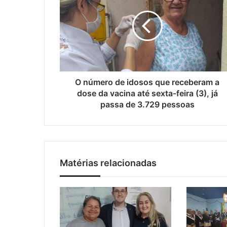
ú
n
m
d
e
e
r
r
o
e
d
ç
e
o
i
O número de idosos que receberam a
d
d
dose da vacina até sexta-feira (3), já
e
o
passa de 3.729 pessoas
e
s
m
o
a
s
i
q
l
u
Matérias relacionadas
e
r
e
c
e
b