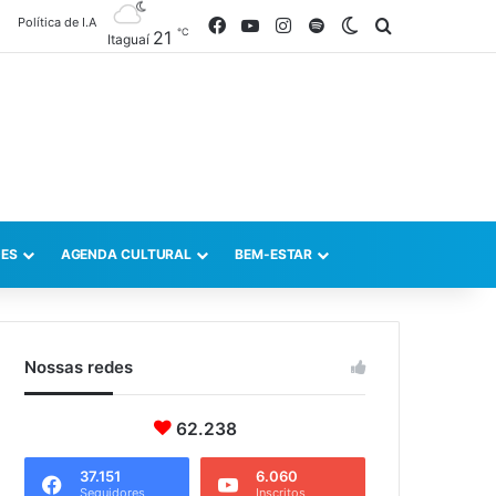
Política de I.A
Facebook
YouTube
Instagram
Spotify
Switch skin
Procurar po
℃
21
Itaguaí
ES
AGENDA CULTURAL
BEM-ESTAR
Nossas redes
62.238
37.151
6.060
Seguidores
Inscritos