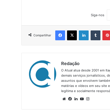
Siga-nos
Facebook
X
Linkedin
Tumblr
Compartilhar
Redação
O Atual atua desde 2001 em Ita
demais serviços jornalísticos, d
assuntos que envolvem também a
matérias e vídeos em seu site 
legítima e socialmente responsá
We
Fa
Lin
Yo
Ins
bsi
ce
ke
uT
tag