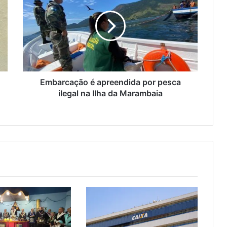
b
a
r
c
a
ç
ã
o
Embarcação é apreendida por pesca
é
ilegal na Ilha da Marambaia
a
p
r
e
e
n
d
i
d
a
p
o