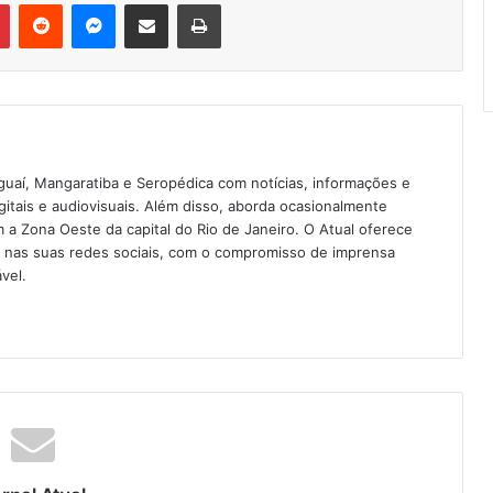
Pinterest
Reddit
Messenger
Compartilhar via e-mail
Imprimir
guaí, Mangaratiba e Seropédica com notícias, informações e
igitais e audiovisuais. Além disso, aborda ocasionalmente
 Zona Oeste da capital do Rio de Janeiro. O Atual oferece
e nas suas redes sociais, com o compromisso de imprensa
vel.