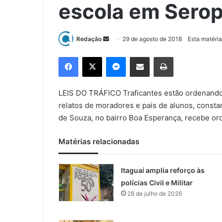
escola em Sero
Redação
M
29 de agosto de 2018
Esta matéria
a
Facebook
X
Messenger
Compartilhar via e-mail
Imprimir
n
d
e
LEIS DO TRÁFICO Traficantes estão ordenand
u
relatos de moradores e pais de alunos, constan
m
de Souza, no bairro Boa Esperança, recebe ord
e
-
Matérias relacionadas
m
a
Itaguaí amplia reforço às
i
l
polícias Civil e Militar
28 de julho de 2026