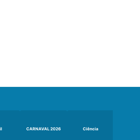
il
CARNAVAL 2026
Ciência
Curiosi