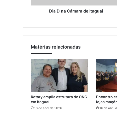
ç
m
o
a
Dia D na Câmara de Itaguaí
d
r
e
a
e
d
m
e
a
I
i
t
l
Matérias relacionadas
a
g
u
a
í
Rotary amplia estrutura de ONG
Encontro em
em Itaguaí
lojas maçôn
18 de abril de 2026
16 de abril 