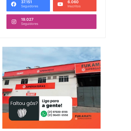
37.151
6.060
Seguidores
Inscritos
19.027
Seguidores