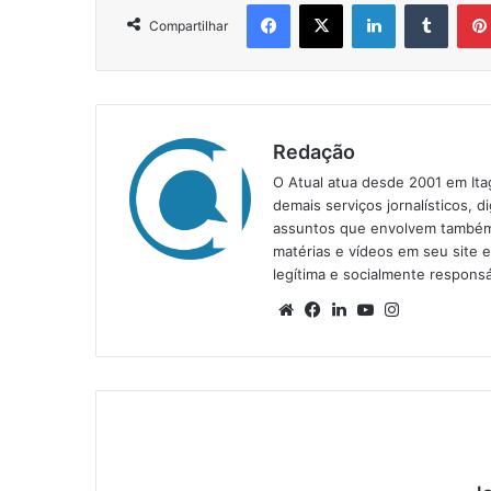
Facebook
X
Linkedin
Tumblr
Compartilhar
Redação
O Atual atua desde 2001 em Ita
demais serviços jornalísticos, d
assuntos que envolvem também a
matérias e vídeos em seu site 
legítima e socialmente responsá
We
Fa
Lin
Yo
Ins
bsi
ce
ke
uT
tag
te
bo
din
ub
ra
ok
e
m