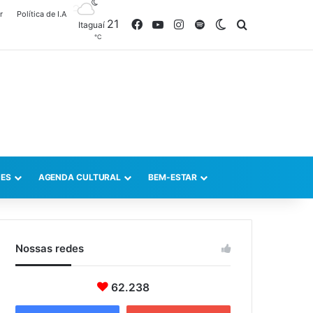
r
Política de I.A
21
Facebook
YouTube
Instagram
Spotify
Switch skin
Procurar po
Itaguaí
℃
ES
AGENDA CULTURAL
BEM-ESTAR
Nossas redes
62.238