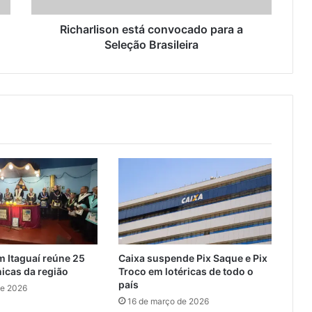
s
o
Richarlison está convocado para a
n
Seleção Brasileira
e
s
t
á
c
o
n
v
o
c
a
d
o
p
 Itaguaí reúne 25
Caixa suspende Pix Saque e Pix
a
icas da região
Troco em lotéricas de todo o
r
país
de 2026
a
16 de março de 2026
a