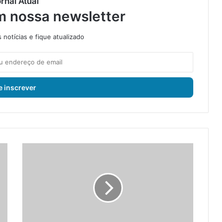
rnal Atual
m nossa newsletter
notícias e fique atualizado
R
i
c
h
a
r
l
i