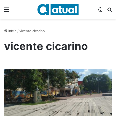
Menu
Switch
P
Início
/
vicente cicarino
vicente cicarino