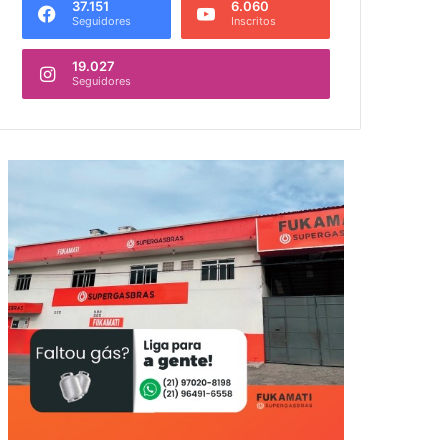
37.151
6.060
Seguidores
Inscritos
19.027
Seguidores