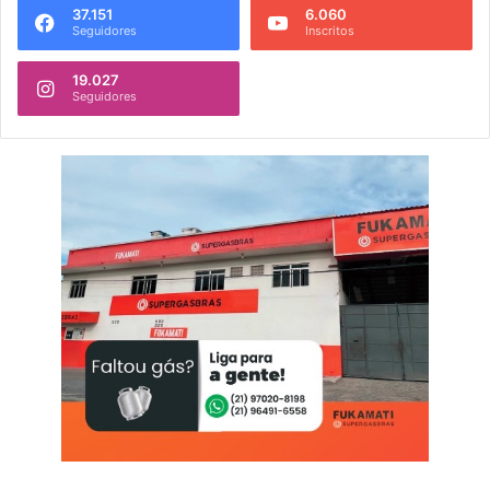
37.151
6.060
Seguidores
Inscritos
19.027
Seguidores