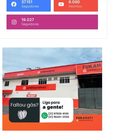
37.151
6.060
Seguidores
Inscritos
19.027
Seguidores