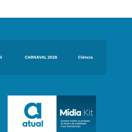
il
CARNAVAL 2026
Ciência
Curiosi