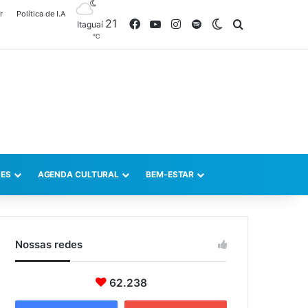
r
Política de I.A
21
Facebook
YouTube
Instagram
Spotify
Switch skin
Procurar po
Itaguaí
℃
ES
AGENDA CULTURAL
BEM-ESTAR
Nossas redes
62.238