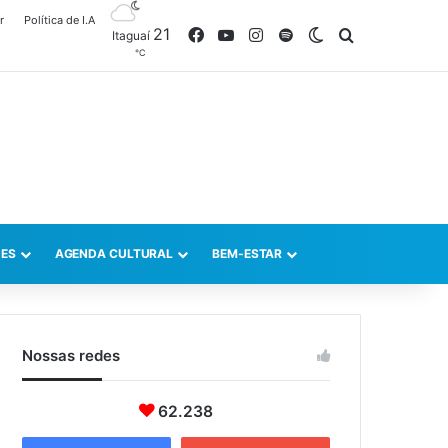
r
Política de I.A
21
Facebook
YouTube
Instagram
Spotify
Switch skin
Procurar po
Itaguaí
℃
ES
AGENDA CULTURAL
BEM-ESTAR
Nossas redes
62.238