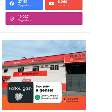
37.151
6.060
Seguidores
Inscritos
19.027
Seguidores