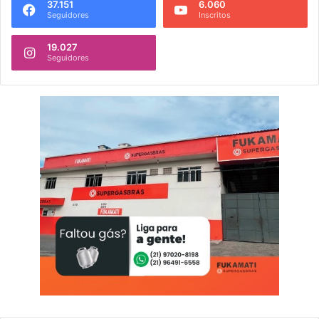
37.151
6.060
Seguidores
Inscritos
19.027
Seguidores