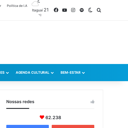
r
Política de I.A
21
Facebook
YouTube
Instagram
Spotify
Switch skin
Procurar po
Itaguaí
℃
ES
AGENDA CULTURAL
BEM-ESTAR
Nossas redes
62.238