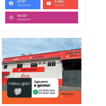
37.151
6.060
Seguidores
Inscritos
19.027
Seguidores