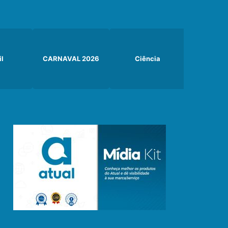
il
CARNAVAL 2026
Ciência
Curiosi