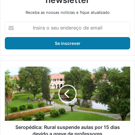
newsletter
Receba as nossas notícias e fique atualizado
I
n
s
i
r
a
o
s
S
e
e
u
r
e
o
n
p
d
é
e
d
r
i
e
c
ç
a
Seropédica: Rural suspende aulas por 15 dias
o
:
devido a greve de professores