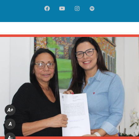
Facebook
YouTube
Instagram
Spotify
A+
A
A-