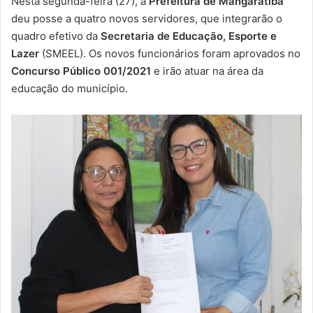
Nesta segunda-feira (27), a
Prefeitura de Mangaratiba
-
deu posse a quatro novos servidores, que integrarão o
m
quadro efetivo da
Secretaria de Educação, Esporte e
a
Lazer
(SMEEL). Os novos funcionários foram aprovados no
i
Concurso Público 001/2021
e irão atuar na área da
l
educação do município.