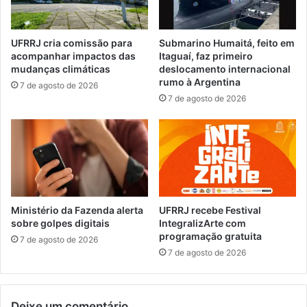
1
r
5
t
d
i
UFRRJ cria comissão para
Submarino Humaitá, feito em
i
f
acompanhar impactos das
Itaguaí, faz primeiro
a
i
mudanças climáticas
deslocamento internacional
s
c
rumo à Argentina
7 de agosto de 2026
d
a
7 de agosto de 2026
e
ç
v
ã
i
o
d
d
o
e
a
s
g
i
r
s
Ministério da Fazenda alerta
UFRRJ recebe Festival
e
t
sobre golpes digitais
IntegralizArte com
v
programação gratuita
e
7 de agosto de 2026
e
m
7 de agosto de 2026
d
a
e
d
p
e
Deixe um comentário