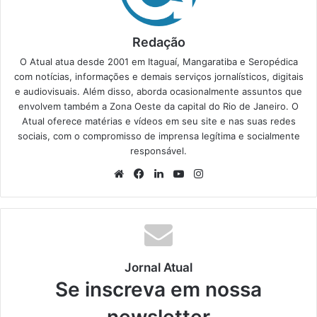
Redação
O Atual atua desde 2001 em Itaguaí, Mangaratiba e Seropédica
com notícias, informações e demais serviços jornalísticos, digitais
e audiovisuais. Além disso, aborda ocasionalmente assuntos que
envolvem também a Zona Oeste da capital do Rio de Janeiro. O
Atual oferece matérias e vídeos em seu site e nas suas redes
sociais, com o compromisso de imprensa legítima e socialmente
responsável.
We
Fa
Lin
Yo
Ins
bsi
ce
ke
uT
tag
te
bo
din
ub
ra
ok
e
m
Jornal Atual
Se inscreva em nossa