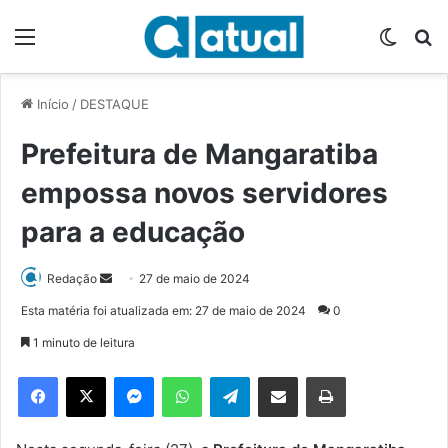
Menu
Switch
P
Início
/
DESTAQUE
Prefeitura de Mangaratiba
empossa novos servidores
para a educação
Redação
M
27 de maio de 2024
a
Esta matéria foi atualizada em: 27 de maio de 2024
0
n
1 minuto de leitura
d
e
Facebook
X
Messenger
WhatsApp
Telegram
Compartilhar via e-mail
Imprimir
u
m
e