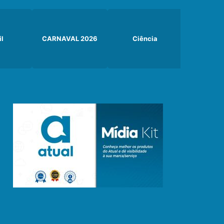
il
CARNAVAL 2026
Ciência
Curiosi