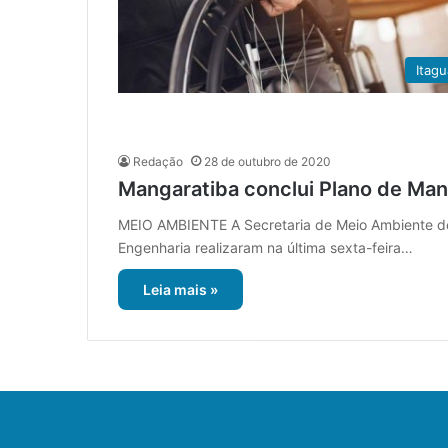
Itagu
Redação
28 de outubro de 2020
Mangaratiba conclui Plano de Man
MEIO AMBIENTE A Secretaria de Meio Ambiente de
Engenharia realizaram na última sexta-feira…
Leia mais »