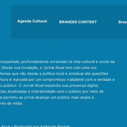
Agenda Cultural
BRANDED CONTENT
Bras
e respeitada, profundamente enraizada na vida cultural e social da
. Desde sua fundação, o Jornal Atual tem sido uma voz
emas que vão desde a política local e estadual até questões
ertura é marcada por um compromisso inabalável com a verdade e
u público. O Jornal Atual expandiu sua presença digital,
ias atualizadas e interatividade com o público por meio de
al permitiu ao jornal alcançar um público mais amplo e
umo de mídia.
l Atual - Produzido por Agências Rocket