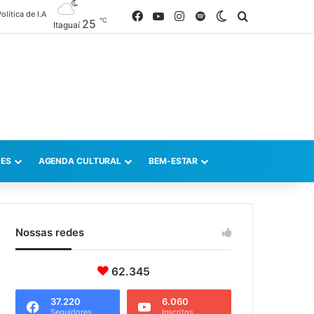
olítica de I.A
Facebook
YouTube
Instagram
Spotify
Switch skin
Procurar po
℃
25
Itaguaí
ES
AGENDA CULTURAL
BEM-ESTAR
Nossas redes
62.345
37.220
6.060
Seguidores
Inscritos