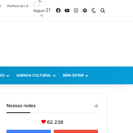
r
Política de I.A
21
Facebook
YouTube
Instagram
Spotify
Switch skin
Procurar po
Itaguaí
℃
ES
AGENDA CULTURAL
BEM-ESTAR
Nossas redes
62.238