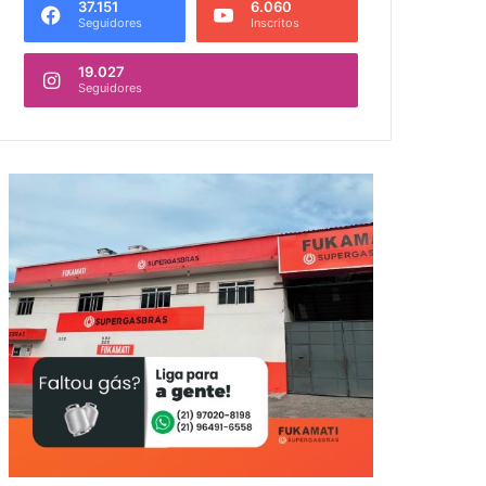
37.151
6.060
Seguidores
Inscritos
19.027
Seguidores