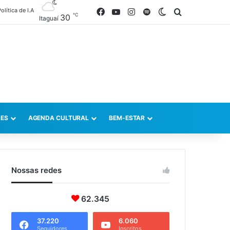
olítica de I.A
Facebook
YouTube
Instagram
Spotify
Switch skin
Procurar po
℃
30
Itaguaí
ES
AGENDA CULTURAL
BEM-ESTAR
Nossas redes
62.345
37.220
6.060
Seguidores
Inscritos