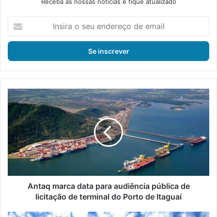
Receba as nossas notícias e fique atualizado
I
n
s
i
r
a
o
s
A
e
n
u
t
e
a
n
q
d
m
e
a
r
r
e
c
ç
a
Antaq marca data para audiência pública de
o
d
licitação de terminal do Porto de Itaguaí
d
a
e
t
I