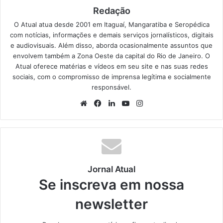
Redação
O Atual atua desde 2001 em Itaguaí, Mangaratiba e Seropédica
com notícias, informações e demais serviços jornalísticos, digitais
e audiovisuais. Além disso, aborda ocasionalmente assuntos que
envolvem também a Zona Oeste da capital do Rio de Janeiro. O
Atual oferece matérias e vídeos em seu site e nas suas redes
sociais, com o compromisso de imprensa legítima e socialmente
responsável.
We
Fa
Lin
Yo
Ins
bsi
ce
ke
uT
tag
te
bo
din
ub
ra
ok
e
m
Jornal Atual
Se inscreva em nossa
newsletter