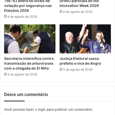
TRE-RJ altera 66 locais de
UFRRJ participa do Rio
d
t
votação por segurança nas
Innovation Week 2026
e
u
Eleições 2026
4 de agosto de 2026
l
n
4 de agosto de 2026
i
i
c
d
i
a
t
d
a
e
ç
s
ã
d
o
e
Secretaria intensifica contra
Justiça Eleitoral cassa
d
e
transmissão de arboviroses
prefeito e vice de Angra
e
com a chegada do El Niño
m
3 de agosto de 2026
t
p
3 de agosto de 2026
e
r
r
e
m
g
Deixe um comentário
i
o
n
a
Você precisa fazer o
login
para publicar um comentário.
l