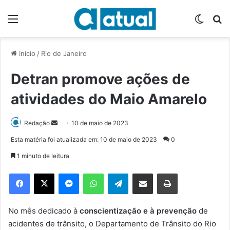
Menu
Switch
P
Início
/
Rio de Janeiro
Detran promove ações de
atividades do Maio Amarelo
Redação
M
10 de maio de 2023
a
Esta matéria foi atualizada em: 10 de maio de 2023
0
n
1 minuto de leitura
d
e
Facebook
X
Messenger
WhatsApp
Telegram
Compartilhar via e-mail
Imprimir
u
m
e
No mês dedicado à
conscientização e à prevenção
de
-
acidentes de trânsito, o Departamento de Trânsito do Rio