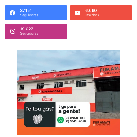
37.151
6.060
Seguidores
Inscritos
19.027
Seguidores