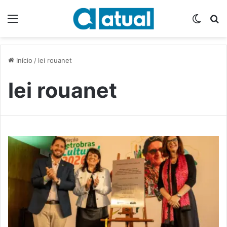
Menu
Switch
P
Início
/
lei rouanet
lei rouanet